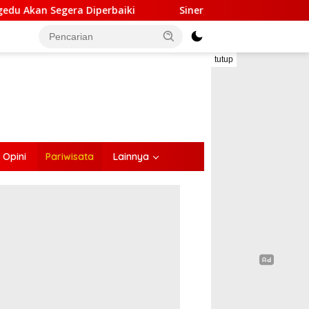
rbaiki
Sinergi Lintas Sektor, Satlantas Polres Ende G
tutup
Opini
Pariwisata
Lainnya