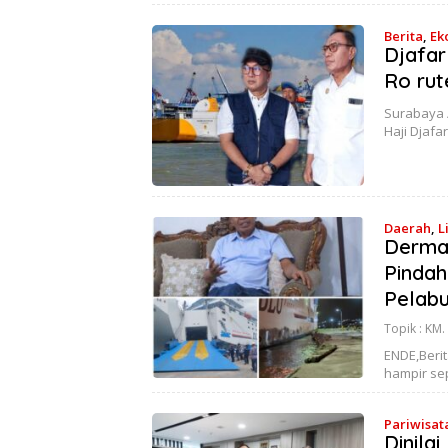
Berita
,
Ek
Djafar
Ro ru
Surabaya /
Haji Djaf
Daerah
,
L
Dermag
Pindah
Pelabu
Topik :
KM.
ENDE,Beri
hampir se
Pariwisat
Dinila