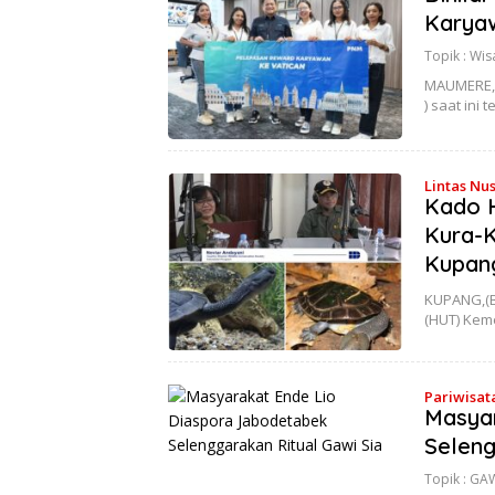
Karyaw
Topik :
Wis
MAUMERE, 
) saat ini
Lintas Nu
Kado H
Kura-K
Kupan
KUPANG,(B
(HUT) Kem
Pariwisat
Masyar
Seleng
Topik :
GAW