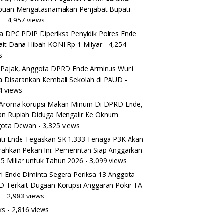
puan Mengatasnamakan Penjabat Bupati
a
- 4,957 views
a DPC PDIP Diperiksa Penyidik Polres Ende
ait Dana Hibah KONI Rp 1 Milyar
- 4,254
s
 Pajak, Anggota DPRD Ende Arminus Wuni
 Disarankan Kembali Sekolah di PAUD
-
4 views
Aroma korupsi Makan Minum Di DPRD Ende,
TA
ran Rupiah Diduga Mengalir Ke Oknum
duli Terhadap Korban Banjir Ban
gota Dewan
- 3,325 views
uponggo, Pelindo Regional 3 Sal
ti Ende Tegaskan SK 1.333 Tenaga P3K Akan
rahkan Pekan Ini: Pemerintah Siap Anggarkan
ntuan Kemanusiaan
5 Miliar untuk Tahun 2026
- 3,099 views
ptember 2025
ri Ende Diminta Segera Periksa 13 Anggota
 Terkait Dugaan Korupsi Anggaran Pokir TA
5
- 2,983 views
ks
- 2,816 views