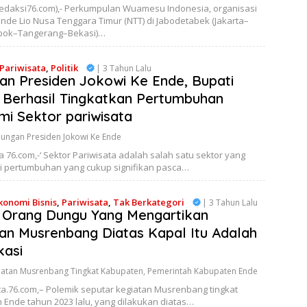
redaksi76.com),- Perkumpulan Wuamesu Indonesia, organisasi
nde Lio Nusa Tenggara Timur (NTT) di Jabodetabek (Jakarta–
pok–Tangerang–Bekasi)…
Pariwisata
,
Politik
| 3 Tahun Lalu
an Presiden Jokowi Ke Ende, Bupati
 Berhasil Tingkatkan Pertumbuhan
i Sektor pariwisata
jungan Presiden Jokowi Ke Ende
a 76.com,-‘ Sektor Pariwisata adalah salah satu sektor yang
 pertumbuhan yang cukup signifikan pasca…
konomi Bisnis
,
Pariwisata
,
Tak Berkategori
| 3 Tahun Lalu
 Orang Dungu Yang Mengartikan
an Musrenbang Diatas Kapal Itu Adalah
kasi
iatan Musrenbang Tingkat Kabupaten
,
Pemerintah Kabupaten Ende
ta.76.com,– Polemik seputar kegiatan Musrenbang tingkat
 Ende tahun 2023 lalu, yang dilakukan diatas…