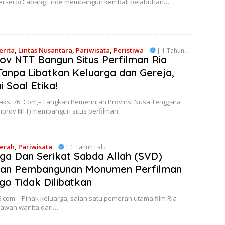
Persero) Cabang Ende membangun kembali pelabuhan…
erita
,
Lintas Nusantara
,
Pariwisata
,
Peristiwa
| 1 Tahun
v NTT Bangun Situs Perfilman Ria
anpa Libatkan Keluarga dan Gereja,
i Soal Etika!
aksi 76. Com,– Langkah Pemerintah Provinsi Nusa Tenggara
mprov NTT) membangun situs perfilman…
erah
,
Pariwisata
| 1 Tahun Lalu
ga Dan Serikat Sabda Allah (SVD)
kan Pembangunan Monumen Perfilman
go Tidak Dilibatkan
.com – Pihak keluarga, salah satu pemeran utama film Ria
lawan wanita dari…