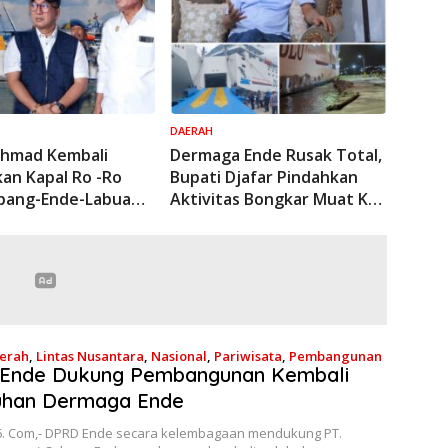
DAERAH
Ahmad Kembali
Dermaga Ende Rusak Total,
an Kapal Ro -Ro
Bupati Djafar Pindahkan
pang-Ende-Labuan
Aktivitas Bongkar Muat Ke
Pelabuhan Ippi
erah
,
Lintas Nusantara
,
Nasional
,
Pariwisata
,
Pembangunan
Ende Dukung Pembangunan Kembali
hun Lalu
uhan Dermaga Ende
6. Com,- DPRD Ende secara kelembagaan mendukung PT.