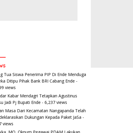
ws
g Tua Siswa Penerima PIP Di Ende Menduga
ka Ditipu Pihak Bank BRI Cabang Ende
-
ntas Polres Ende Edukasi
Dukung Peningkatan Produksi
C
guna Jalan, Tekankan
Pertanian, Ketua Tani Merdeka
A
99 views
lamatan Berkendara
Ende Salurkan Traktor Roda
P
dar Kabar Mendagri Tetapkan Agustinus
t Pendekatan Humanis
Empat untuk Kelompok Tani di
B
u Jadi Pj Bupati Ende
- 6,237 views
Nduaria
an Masa Dari Kecamatan Nangapanda Telah
eklarasikan Dukungan Kepada Paket JaSa
-
7 views
ikka, MO, Oknum Pegawai PDAM Lakukan