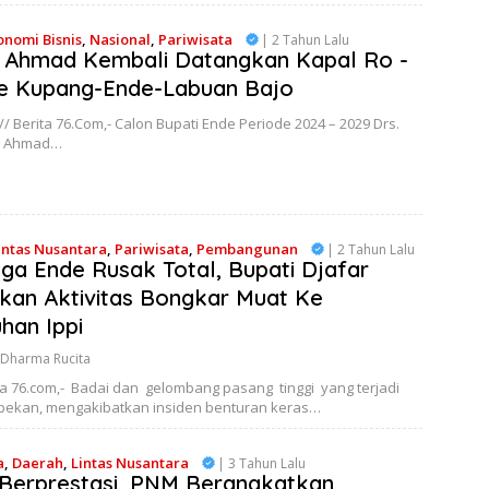
onomi Bisnis
,
Nasional
,
Pariwisata
| 2 Tahun Lalu
 Ahmad Kembali Datangkan Kapal Ro -
te Kupang-Ende-Labuan Bajo
/ Berita 76.Com,- Calon Bupati Ende Periode 2024 – 2029 Drs.
ar Ahmad…
intas Nusantara
,
Pariwisata
,
Pembangunan
| 2 Tahun Lalu
a Ende Rusak Total, Bupati Djafar
kan Aktivitas Bongkar Muat Ke
han Ippi
 Dharma Rucita
ta 76.com,- Badai dan gelombang pasang tinggi yang terjadi
pekan, mengakibatkan insiden benturan keras…
a
,
Daerah
,
Lintas Nusantara
| 3 Tahun Lalu
i Berprestasi, PNM Berangkatkan