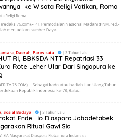
annya ke Wisata Religi Vatikan, Roma
ata Religi Roma
(redaksi76.com),– PT. Permodalan Nasional Madani (PNM, red,-
 telah menjadikan sumber Daya…
santara
,
Daerah
,
Pariwisata
| 3 Tahun Lalu
UT RI, BBKSDA NTT Repatriasi 33
ura Rote Leher Ular Dari Singapura ke
g
ERITA.76.COM), – Sebagai kado atau hadiah Hari Ulang Tahun
erdekaan Republik Indonesia ke-78, Balai…
a
,
Sosial Budaya
| 3 Tahun Lalu
akat Ende Lio Diaspora Jabodetabek
garakan Ritual Gawi Sia
I SIA Masyarakat Diaspora Flobamora Indonesia