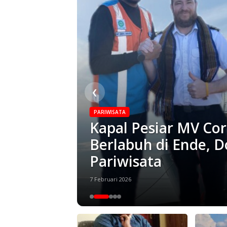
❮
PARIWISATA
Kapal Pesiar MV Co
legi dan
Berlabuh di Ende,
de
Pariwisata
7 Februari 2026