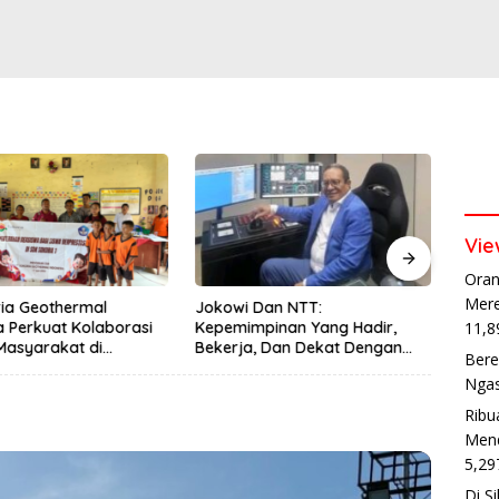
Vie
Oran
Mere
ia Geothermal
Jokowi Dan NTT:
Satla
a Perkuat Kolaborasi
Kepemimpinan Yang Hadir,
Peng
11,8
Masyarakat di
Bekerja, Dan Dekat Dengan
Kese
Bere
 1 2026
Rakyat
Lewa
Ngas
Ribu
Mend
5,29
Di S