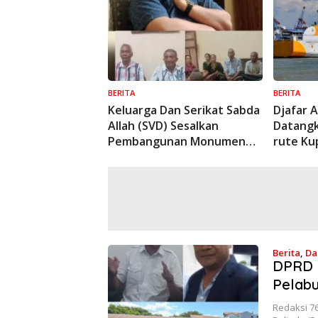
BERITA
BERITA
Keluarga Dan Serikat Sabda
Djafar 
Allah (SVD) Sesalkan
Datangk
Pembangunan Monumen
rute Ku
Perfilman Ria Rago Tidak
Bajo
Dilibatkan
Berita
,
Da
DPRD 
| 1 Ta
Pelab
Redaksi 7