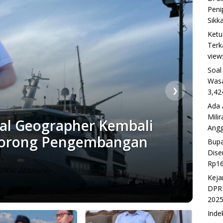
Peni
Sikk
Ketu
Terk
view
Soal
Wasa
❯
3,42
Ada 
BERI
Mili
ral Geographer Kembali
Pe
Ang
 Dorong Pengembangan
Ma
Bupa
Dise
Ba
Rp16
20 Se
Keja
DPRD
202
Inde