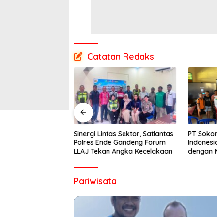
Catatan Redaksi
 Bulan Mengalami
Sinergi Lintas Sektor, Satlantas
PT Sokor
ower BTS di Desa
Polres Ende Gandeng Forum
Indonesi
an Segera
LLAJ Tekan Angka Kecelakaan
dengan 
Semester
Pariwisata