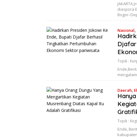
JAKARTA,(
diaspora E
Bogor–De
Nasional
,
Hadirk
Djafar
Ekonom
Topik :
Kun
Ende,Berit
mengalami
Daerah
,
E
Hanya
Kegiat
Gratifi
Topik :
Keg
Ende, Beri
kabupaten