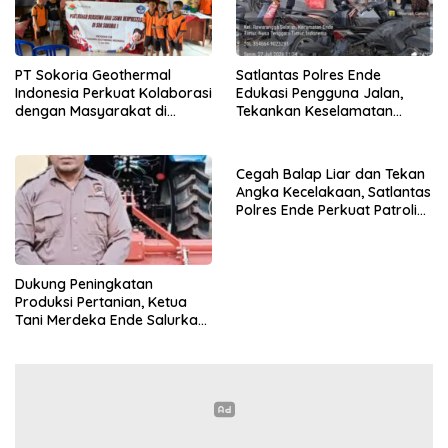
PT Sokoria Geothermal
Satlantas Polres Ende
Indonesia Perkuat Kolaborasi
Edukasi Pengguna Jalan,
dengan Masyarakat di
Tekankan Keselamatan
Semester 1 2026
Berkendara Lewat
Pendekatan Humanis
Cegah Balap Liar dan Tekan
Angka Kecelakaan, Satlantas
Polres Ende Perkuat Patroli
Blue Light pada Malam Hari
Dukung Peningkatan
Produksi Pertanian, Ketua
Tani Merdeka Ende Salurkan
Traktor Roda Empat untuk
Kelompok Tani di Nduaria