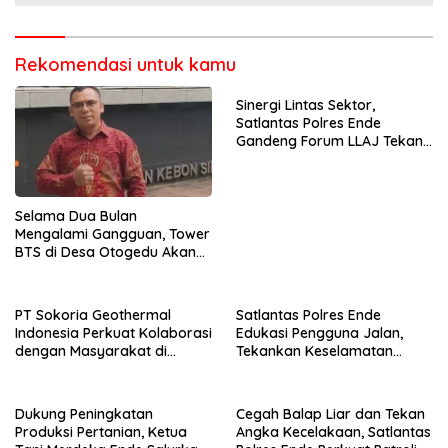
Rekomendasi untuk kamu
Sinergi Lintas Sektor,
Satlantas Polres Ende
Gandeng Forum LLAJ Tekan
Angka Kecelakaan
Selama Dua Bulan
Mengalami Gangguan, Tower
BTS di Desa Otogedu Akan
Segera Diperbaiki
PT Sokoria Geothermal
Satlantas Polres Ende
Indonesia Perkuat Kolaborasi
Edukasi Pengguna Jalan,
dengan Masyarakat di
Tekankan Keselamatan
Semester 1 2026
Berkendara Lewat
Pendekatan Humanis
Dukung Peningkatan
Cegah Balap Liar dan Tekan
Produksi Pertanian, Ketua
Angka Kecelakaan, Satlantas