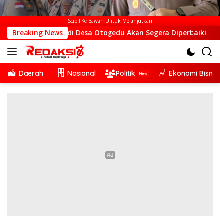
Scroll Ke Bawah Untuk Melanjutkan
r BTS di Desa Otogedu Akan Segera Diperbaiki
Breaking News
Sinerg
Daerah
Nasional
Politik
Ekonomi Bisnis