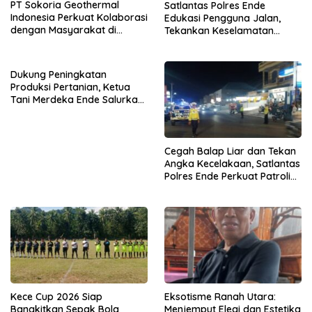
PT Sokoria Geothermal
Satlantas Polres Ende
Indonesia Perkuat Kolaborasi
Edukasi Pengguna Jalan,
dengan Masyarakat di
Tekankan Keselamatan
Semester 1 2026
Berkendara Lewat
Pendekatan Humanis
Dukung Peningkatan
Produksi Pertanian, Ketua
Tani Merdeka Ende Salurkan
Traktor Roda Empat untuk
Kelompok Tani di Nduaria
Cegah Balap Liar dan Tekan
Angka Kecelakaan, Satlantas
Polres Ende Perkuat Patroli
Blue Light pada Malam Hari
Kece Cup 2026 Siap
Eksotisme Ranah Utara:
Bangkitkan Sepak Bola
Menjemput Elegi dan Estetika