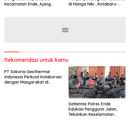
Kecamatan Ende, Ajang
di Nanga Niki , Kotabaru-
Talent Scouting dan
Ende
Pembinaan Pemain Muda
Rekomendasi untuk kamu
PT Sokoria Geothermal
Indonesia Perkuat Kolaborasi
dengan Masyarakat di
Semester 1 2026
Satlantas Polres Ende
Edukasi Pengguna Jalan,
Tekankan Keselamatan
Berkendara Lewat
Pendekatan Humanis