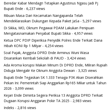
Beredar Kabar Mendagri Tetapkan Agustinus Ngasu Jadi Pj
Bupati Ende
- 6,237 views
Ribuan Masa Dari Kecamatan Nangapanda Telah
Mendeklarasikan Dukungan Kepada Paket JaSa
- 5,297 views
Di Sikka, MO, Oknum Pegawai PDAM Lakukan Penipuan
Mengatasnamakan Penjabat Bupati Sikka
- 4,957 views
Ketua DPC PDIP Diperiksa Penyidik Polres Ende Terkait Dana
Hibah KONI Rp 1 Milyar
- 4,254 views
Soal Pajak, Anggota DPRD Ende Arminus Wuni Wasa
Disarankan Kembali Sekolah di PAUD
- 3,424 views
Ada Aroma korupsi Makan Minum Di DPRD Ende, Miliran Rupiah
Diduga Mengalir Ke Oknum Anggota Dewan
- 3,325 views
Bupati Ende Tegaskan SK 1.333 Tenaga P3K Akan Diserahkan
Pekan Ini: Pemerintah Siap Anggarkan Rp165 Miliar untuk Tahun
2026
- 3,099 views
Kejari Ende Diminta Segera Periksa 13 Anggota DPRD Terkait
Dugaan Korupsi Anggaran Pokir TA 2025
- 2,983 views
Indeks
- 2,816 views