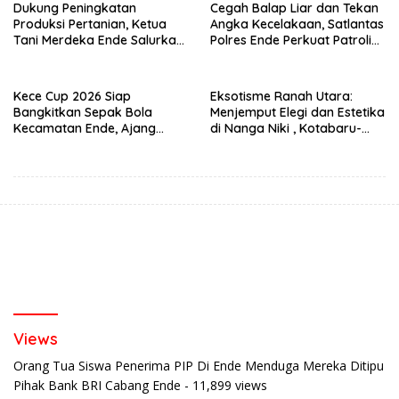
Dukung Peningkatan
Cegah Balap Liar dan Tekan
Produksi Pertanian, Ketua
Angka Kecelakaan, Satlantas
Tani Merdeka Ende Salurkan
Polres Ende Perkuat Patroli
Traktor Roda Empat untuk
Blue Light pada Malam Hari
Kelompok Tani di Nduaria
Kece Cup 2026 Siap
Eksotisme Ranah Utara:
Bangkitkan Sepak Bola
Menjemput Elegi dan Estetika
Kecamatan Ende, Ajang
di Nanga Niki , Kotabaru-
Talent Scouting dan
Ende
Pembinaan Pemain Muda
Views
Orang Tua Siswa Penerima PIP Di Ende Menduga Mereka Ditipu
Pihak Bank BRI Cabang Ende
- 11,899 views