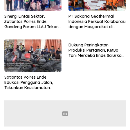
Sinergi Lintas Sektor,
PT Sokoria Geothermal
Satlantas Polres Ende
Indonesia Perkuat Kolaborasi
Gandeng Forum LLAJ Tekan
dengan Masyarakat di
Angka Kecelakaan
Semester 1 2026
Dukung Peningkatan
Produksi Pertanian, Ketua
Tani Merdeka Ende Salurkan
Traktor Roda Empat untuk
Kelompok Tani di Nduaria
Satlantas Polres Ende
Edukasi Pengguna Jalan,
Tekankan Keselamatan
Berkendara Lewat
Pendekatan Humanis