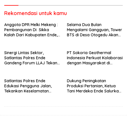
Rekomendasi untuk kamu
Anggota DPR Melki Mekeng :
Selama Dua Bulan
Pembangunan Di Sikka
Mengalami Gangguan, Tower
Kalah Dari Kabupaten Ende,
BTS di Desa Otogedu Akan
Jangan Pilih Bupati Suka
Segera Diperbaiki
‘Wora-Wora’
Sinergi Lintas Sektor,
PT Sokoria Geothermal
Satlantas Polres Ende
Indonesia Perkuat Kolaborasi
Gandeng Forum LLAJ Tekan
dengan Masyarakat di
Angka Kecelakaan
Semester 1 2026
Satlantas Polres Ende
Dukung Peningkatan
Edukasi Pengguna Jalan,
Produksi Pertanian, Ketua
Tekankan Keselamatan
Tani Merdeka Ende Salurkan
Berkendara Lewat
Traktor Roda Empat untuk
Pendekatan Humanis
Kelompok Tani di Nduaria