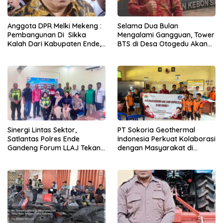
Anggota DPR Melki Mekeng :
Selama Dua Bulan
Pembangunan Di Sikka
Mengalami Gangguan, Tower
Kalah Dari Kabupaten Ende,
BTS di Desa Otogedu Akan
Jangan Pilih Bupati Suka
Segera Diperbaiki
‘Wora-Wora’
Sinergi Lintas Sektor,
PT Sokoria Geothermal
Satlantas Polres Ende
Indonesia Perkuat Kolaborasi
Gandeng Forum LLAJ Tekan
dengan Masyarakat di
Angka Kecelakaan
Semester 1 2026