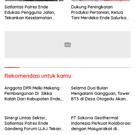
Satlantas Polres Ende
Dukung Peningkatan
Edukasi Pengguna Jalan,
Produksi Pertanian, Ketua
Tekankan Keselamatan
Tani Merdeka Ende Salurkan
Berkendara Lewat
Traktor Roda Empat untuk
Pendekatan Humanis
Kelompok Tani di Nduaria
Rekomendasi untuk kamu
Anggota DPR Melki Mekeng :
Selama Dua Bulan
Pembangunan Di Sikka
Mengalami Gangguan, Tower
Kalah Dari Kabupaten Ende,
BTS di Desa Otogedu Akan
Jangan Pilih Bupati Suka
Segera Diperbaiki
‘Wora-Wora’
Sinergi Lintas Sektor,
PT Sokoria Geothermal
Satlantas Polres Ende
Indonesia Perkuat Kolaborasi
Gandeng Forum LLAJ Tekan
dengan Masyarakat di
Angka Kecelakaan
Semester 1 2026