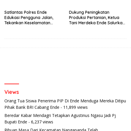
Satlantas Polres Ende
Dukung Peningkatan
Edukasi Pengguna Jalan,
Produksi Pertanian, Ketua
Tekankan Keselamatan
Tani Merdeka Ende Salurkan
Berkendara Lewat
Traktor Roda Empat untuk
Pendekatan Humanis
Kelompok Tani di Nduaria
Views
Orang Tua Siswa Penerima PIP Di Ende Menduga Mereka Ditipu
Pihak Bank BRI Cabang Ende
- 11,899 views
Beredar Kabar Mendagri Tetapkan Agustinus Ngasu Jadi Pj
Bupati Ende
- 6,237 views
Ribuan Masa Dari Kecamatan Nangapanda Telah