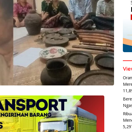
Vie
Oran
Mere
11,8
Bere
Ngas
Ribu
Mend
5,29