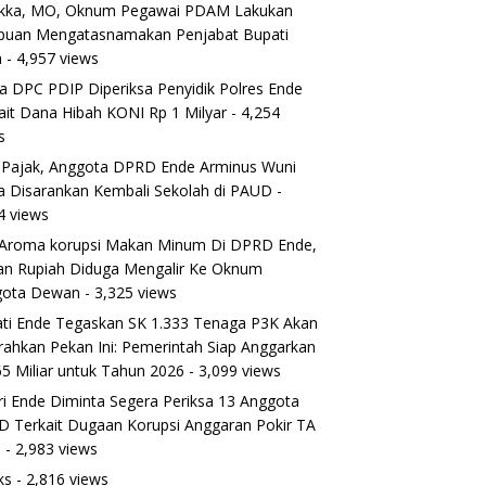
ikka, MO, Oknum Pegawai PDAM Lakukan
puan Mengatasnamakan Penjabat Bupati
a
- 4,957 views
a DPC PDIP Diperiksa Penyidik Polres Ende
ait Dana Hibah KONI Rp 1 Milyar
- 4,254
s
 Pajak, Anggota DPRD Ende Arminus Wuni
 Disarankan Kembali Sekolah di PAUD
-
4 views
Aroma korupsi Makan Minum Di DPRD Ende,
ran Rupiah Diduga Mengalir Ke Oknum
gota Dewan
- 3,325 views
ti Ende Tegaskan SK 1.333 Tenaga P3K Akan
rahkan Pekan Ini: Pemerintah Siap Anggarkan
5 Miliar untuk Tahun 2026
- 3,099 views
ri Ende Diminta Segera Periksa 13 Anggota
 Terkait Dugaan Korupsi Anggaran Pokir TA
5
- 2,983 views
ks
- 2,816 views