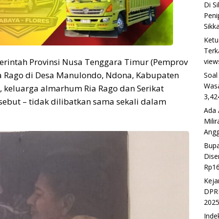
Di S
Peni
Sikk
Ketu
Terk
erintah Provinsi Nusa Tenggara Timur (Pemprov
view
a Rago di Desa Manulondo, Ndona, Kabupaten
Soal
Wasa
a, keluarga almarhum Ria Rago dan Serikat
3,42
rsebut – tidak dilibatkan sama sekali dalam
Ada 
Mili
Ang
Bupa
Dise
Rp16
Keja
DPRD
202
Inde