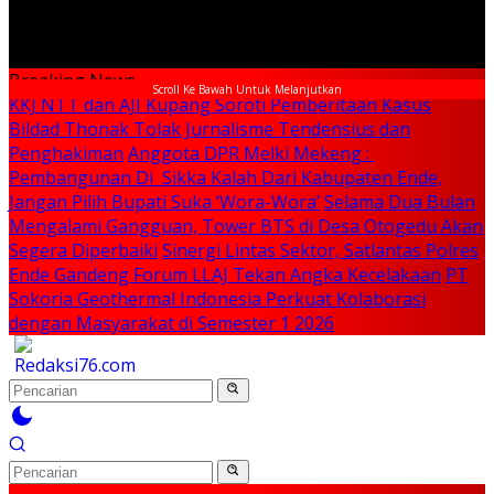
Breaking News
Scroll Ke Bawah Untuk Melanjutkan
KKJ NTT dan AJI Kupang Soroti Pemberitaan Kasus
Bildad Thonak Tolak Jurnalisme Tendensius dan
Penghakiman
Anggota DPR Melki Mekeng :
Pembangunan Di Sikka Kalah Dari Kabupaten Ende,
Jangan Pilih Bupati Suka ‘Wora-Wora’
Selama Dua Bulan
Mengalami Gangguan, Tower BTS di Desa Otogedu Akan
Segera Diperbaiki
Sinergi Lintas Sektor, Satlantas Polres
Ende Gandeng Forum LLAJ Tekan Angka Kecelakaan
PT
Sokoria Geothermal Indonesia Perkuat Kolaborasi
dengan Masyarakat di Semester 1 2026