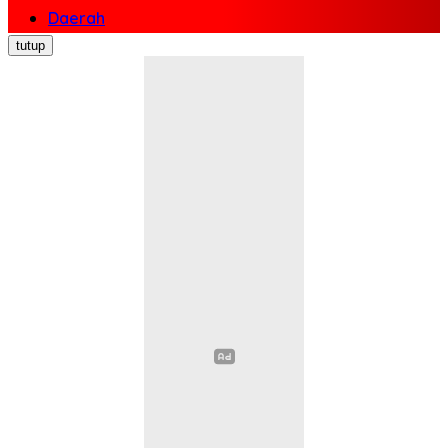
Daerah
Nasional
tutup
Politik
Ekonomi Bisnis
Hukum Kriminal
Pendidikan
Kesehatan
Sosial Budaya
Pariwisata
Opini
Olahraga