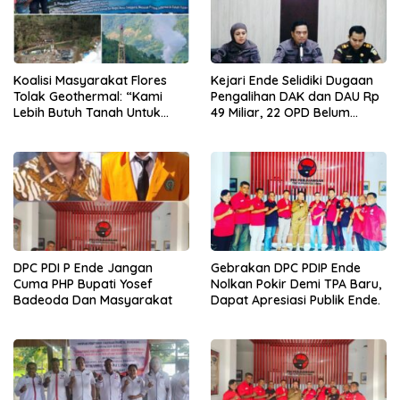
Koalisi Masyarakat Flores
Kejari Ende Selidiki Dugaan
Tolak Geothermal: “Kami
Pengalihan DAK dan DAU Rp
Lebih Butuh Tanah Untuk
49 Miliar, 22 OPD Belum
Hidup Daripada Proyek Yang
Terima Pembayaran
Mengancam Masa Depan”
DPC PDI P Ende Jangan
Gebrakan DPC PDIP Ende
Cuma PHP Bupati Yosef
Nolkan Pokir Demi TPA Baru,
Badeoda Dan Masyarakat
Dapat Apresiasi Publik Ende.