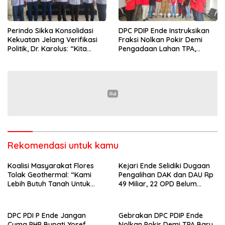
Perindo Sikka Konsolidasi
DPC PDIP Ende Instruksikan
Kekuatan Jelang Verifikasi
Fraksi Nolkan Pokir Demi
Politik, Dr. Karolus: “Kita
Pengadaan Lahan TPA,
Tidak Sekadar Ikut, Tapi
Sikapi Masalah Sampah
Ingin Menang
Sebagai Extra Ordinary
Rekomendasi untuk kamu
Koalisi Masyarakat Flores
Kejari Ende Selidiki Dugaan
Tolak Geothermal: “Kami
Pengalihan DAK dan DAU Rp
Lebih Butuh Tanah Untuk
49 Miliar, 22 OPD Belum
Hidup Daripada Proyek Yang
Terima Pembayaran
Mengancam Masa Depan”
DPC PDI P Ende Jangan
Gebrakan DPC PDIP Ende
Cuma PHP Bupati Yosef
Nolkan Pokir Demi TPA Baru,