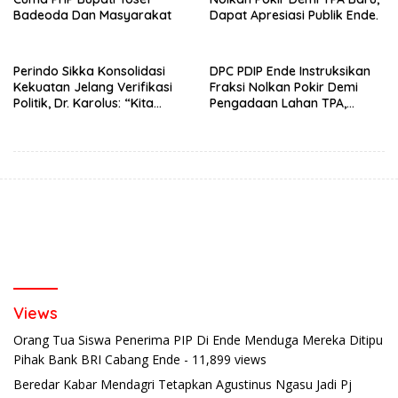
Badeoda Dan Masyarakat
Dapat Apresiasi Publik Ende.
Perindo Sikka Konsolidasi
DPC PDIP Ende Instruksikan
Kekuatan Jelang Verifikasi
Fraksi Nolkan Pokir Demi
Politik, Dr. Karolus: “Kita
Pengadaan Lahan TPA,
Tidak Sekadar Ikut, Tapi
Sikapi Masalah Sampah
Ingin Menang
Sebagai Extra Ordinary
Views
Orang Tua Siswa Penerima PIP Di Ende Menduga Mereka Ditipu
Pihak Bank BRI Cabang Ende
- 11,899 views
Beredar Kabar Mendagri Tetapkan Agustinus Ngasu Jadi Pj