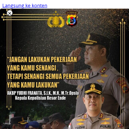
Langsung ke konten
×