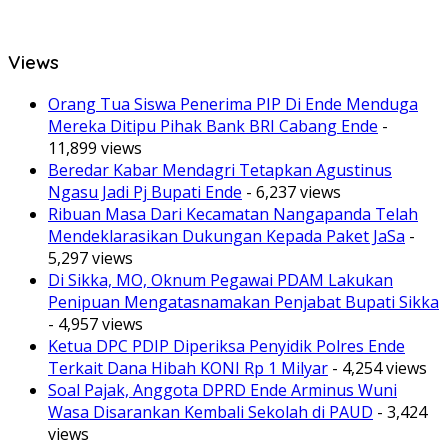
Views
Orang Tua Siswa Penerima PIP Di Ende Menduga
Mereka Ditipu Pihak Bank BRI Cabang Ende
-
11,899 views
Beredar Kabar Mendagri Tetapkan Agustinus
Ngasu Jadi Pj Bupati Ende
- 6,237 views
Ribuan Masa Dari Kecamatan Nangapanda Telah
Mendeklarasikan Dukungan Kepada Paket JaSa
-
5,297 views
Di Sikka, MO, Oknum Pegawai PDAM Lakukan
Penipuan Mengatasnamakan Penjabat Bupati Sikka
- 4,957 views
Ketua DPC PDIP Diperiksa Penyidik Polres Ende
Terkait Dana Hibah KONI Rp 1 Milyar
- 4,254 views
Soal Pajak, Anggota DPRD Ende Arminus Wuni
Wasa Disarankan Kembali Sekolah di PAUD
- 3,424
views