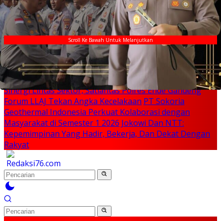
Breaking News
Scroll Ke Bawah Untuk Melanjutkan
Anggota DPR Melki Mekeng : Pembangunan Di Sikka
Kalah Dari Kabupaten Ende, Jangan Pilih Bupati Suka
‘Wora-Wora’
Selama Dua Bulan Mengalami Gangguan,
Tower BTS di Desa Otogedu Akan Segera Diperbaiki
Sinergi Lintas Sektor, Satlantas Polres Ende Gandeng
Forum LLAJ Tekan Angka Kecelakaan
PT Sokoria
Geothermal Indonesia Perkuat Kolaborasi dengan
Masyarakat di Semester 1 2026
Jokowi Dan NTT:
Kepemimpinan Yang Hadir, Bekerja, Dan Dekat Dengan
Rakyat