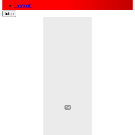
Daerah
Nasional
tutup
Politik
Ekonomi Bisnis
Hukum Kriminal
Pendidikan
Kesehatan
Sosial Budaya
Pariwisata
Opini
Olahraga