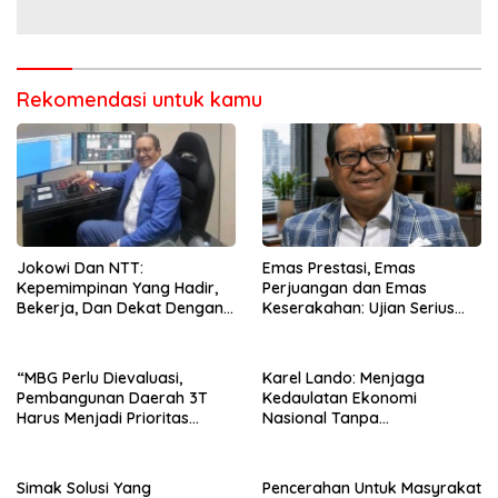
Rekomendasi untuk kamu
Jokowi Dan NTT:
Emas Prestasi, Emas
Kepemimpinan Yang Hadir,
Perjuangan dan Emas
Bekerja, Dan Dekat Dengan
Keserakahan: Ujian Serius
Rakyat
Bagi Pemberantasan Korupsi
Indonesia
“MBG Perlu Dievaluasi,
Karel Lando: Menjaga
Pembangunan Daerah 3T
Kedaulatan Ekonomi
Harus Menjadi Prioritas
Nasional Tanpa
Nasional”
Mengorbankan Kepercayaan
Pasar Global
Simak Solusi Yang
Pencerahan Untuk Masyrakat