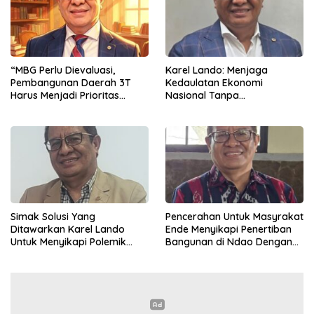
“MBG Perlu Dievaluasi,
Karel Lando: Menjaga
Pembangunan Daerah 3T
Kedaulatan Ekonomi
Harus Menjadi Prioritas
Nasional Tanpa
Nasional”
Mengorbankan Kepercayaan
Pasar Global
Simak Solusi Yang
Pencerahan Untuk Masyrakat
Ditawarkan Karel Lando
Ende Menyikapi Penertiban
Untuk Menyikapi Polemik
Bangunan di Ndao Dengan
Penertiban di Ndao
Bijak Dan Damai