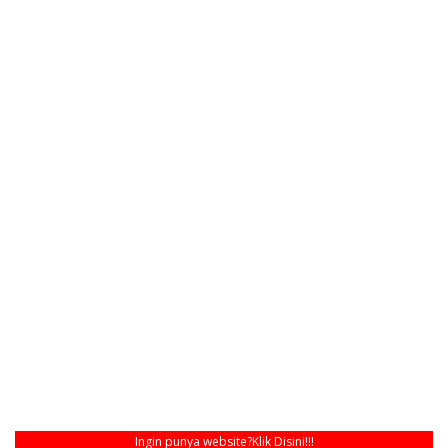
Ingin punya website?
Klik Disini!!!