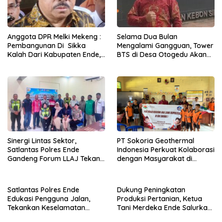
Anggota DPR Melki Mekeng :
Selama Dua Bulan
Pembangunan Di Sikka
Mengalami Gangguan, Tower
Kalah Dari Kabupaten Ende,
BTS di Desa Otogedu Akan
Jangan Pilih Bupati Suka
Segera Diperbaiki
‘Wora-Wora’
Sinergi Lintas Sektor,
PT Sokoria Geothermal
Satlantas Polres Ende
Indonesia Perkuat Kolaborasi
Gandeng Forum LLAJ Tekan
dengan Masyarakat di
Angka Kecelakaan
Semester 1 2026
Satlantas Polres Ende
Dukung Peningkatan
Edukasi Pengguna Jalan,
Produksi Pertanian, Ketua
Tekankan Keselamatan
Tani Merdeka Ende Salurkan
Berkendara Lewat
Traktor Roda Empat untuk