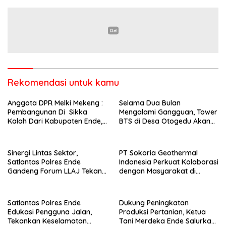
Pendekatan Humanis
Kelompok Tani di Nduaria
Rekomendasi untuk kamu
Anggota DPR Melki Mekeng :
Selama Dua Bulan
Pembangunan Di Sikka
Mengalami Gangguan, Tower
Kalah Dari Kabupaten Ende,
BTS di Desa Otogedu Akan
Jangan Pilih Bupati Suka
Segera Diperbaiki
‘Wora-Wora’
Sinergi Lintas Sektor,
PT Sokoria Geothermal
Satlantas Polres Ende
Indonesia Perkuat Kolaborasi
Gandeng Forum LLAJ Tekan
dengan Masyarakat di
Angka Kecelakaan
Semester 1 2026
Satlantas Polres Ende
Dukung Peningkatan
Edukasi Pengguna Jalan,
Produksi Pertanian, Ketua
Tekankan Keselamatan
Tani Merdeka Ende Salurkan