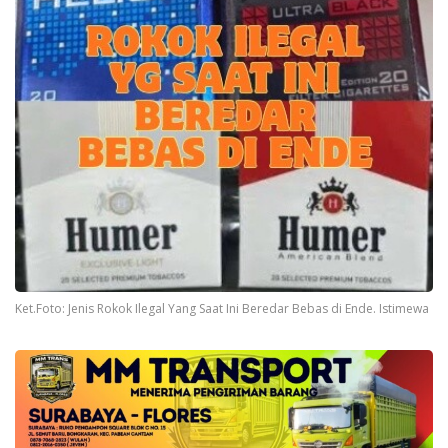
Ket.Foto: Jenis Rokok Ilegal Yang Saat Ini Beredar Bebas di Ende. Istimewa