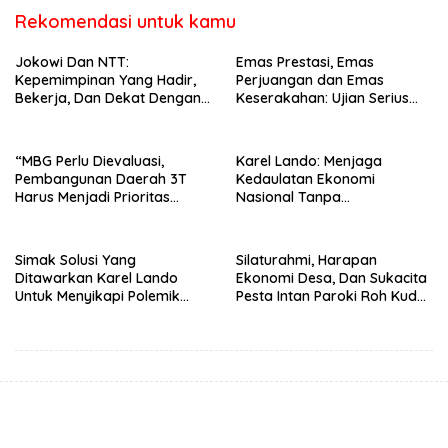
Rekomendasi untuk kamu
Jokowi Dan NTT:
Emas Prestasi, Emas
Kepemimpinan Yang Hadir,
Perjuangan dan Emas
Bekerja, Dan Dekat Dengan
Keserakahan: Ujian Serius
Rakyat
Bagi Pemberantasan Korupsi
Indonesia
“MBG Perlu Dievaluasi,
Karel Lando: Menjaga
Pembangunan Daerah 3T
Kedaulatan Ekonomi
Harus Menjadi Prioritas
Nasional Tanpa
Nasional”
Mengorbankan Kepercayaan
Pasar Global
Simak Solusi Yang
Silaturahmi, Harapan
Ditawarkan Karel Lando
Ekonomi Desa, Dan Sukacita
Untuk Menyikapi Polemik
Pesta Intan Paroki Roh Kudus
Penertiban di Ndao
Detukeli