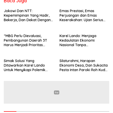
Baca Juga
Jokowi Dan NTT:
Emas Prestasi, Emas
Kepemimpinan Yang Hadir,
Perjuangan dan Emas
Bekerja, Dan Dekat Dengan
Keserakahan: Ujian Serius
Rakyat
Bagi Pemberantasan Korupsi
Indonesia
“MBG Perlu Dievaluasi,
Karel Lando: Menjaga
Pembangunan Daerah 3T
Kedaulatan Ekonomi
Harus Menjadi Prioritas
Nasional Tanpa
Nasional”
Mengorbankan Kepercayaan
Pasar Global
Simak Solusi Yang
Silaturahmi, Harapan
Ditawarkan Karel Lando
Ekonomi Desa, Dan Sukacita
Untuk Menyikapi Polemik
Pesta Intan Paroki Roh Kudus
Penertiban di Ndao
Detukeli