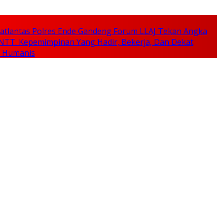
, Satlantas Polres Ende Gandeng Forum LLAJ Tekan Angka
NTT: Kepemimpinan Yang Hadir, Bekerja, Dan Dekat
n Humanis