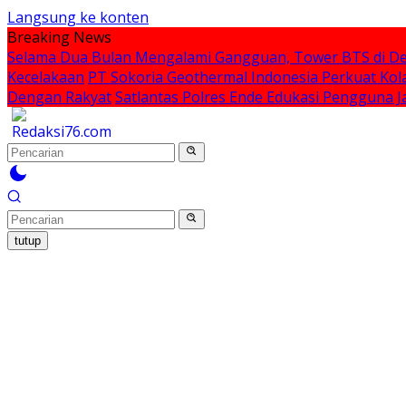
Langsung ke konten
Breaking News
Selama Dua Bulan Mengalami Gangguan, Tower BTS di De
Kecelakaan
PT Sokoria Geothermal Indonesia Perkuat Kol
Dengan Rakyat
Satlantas Polres Ende Edukasi Pengguna
tutup