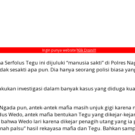
Ingin punya website?
Klik Disini!!!
a Serfolus Tegu ini dijuluki “manusia sakti” di Polres 
dak sesakti apa pun. Dia hanya seorang polisi biasa 
ukan investigasi dalam banyak kasus yang diduga kuat 
es Ngada pun, antek-antek mafia masih unjuk gigi kare
us Wedo, antek mafia bentukan Tegu yang dikejar-kejar
t bahwa Wedo lari karena dikejar penagih utang yang i
anah palsu” hasil rekayasa mafia dan Tegu. Bahkan sam