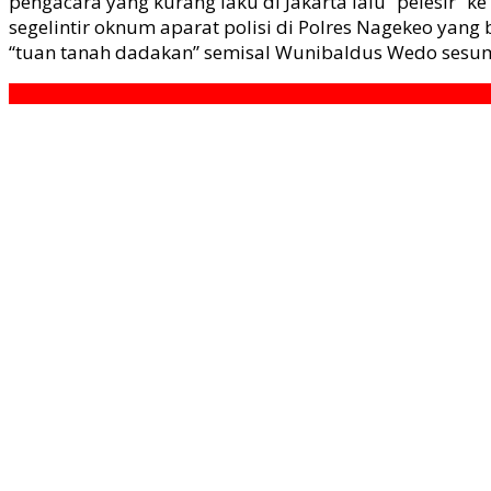
pengacara yang kurang laku di Jakarta lalu “pelesir” 
segelintir oknum aparat polisi di Polres Nagekeo yang
“tuan tanah dadakan” semisal Wunibaldus Wedo sesu