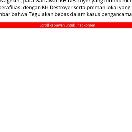
ke Nagekeo, para wartawan KH Destroyer yang dididik me
 berafiliasi dengan KH Destroyer serta preman lokal yan
mbar bahwa Tegu akan bebas dalam kasus pengancaman 
Scroll kebawah untuk lihat konten