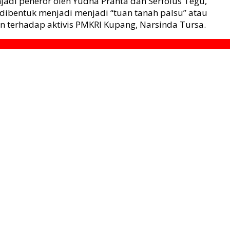
njadi peneror oleh Yudha Pranta dan Serfolus Tegu,
g dibentuk menjadi menjadi “tuan tanah palsu” atau
terhadap aktivis PMKRI Kupang, Narsinda Tursa.