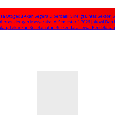
sa Otogedu Akan Segera Diperbaiki
Sinergi Lintas Sektor
aborasi dengan Masyarakat di Semester 1 2026
Jokowi Dan 
 Jalan, Tekankan Keselamatan Berkendara Lewat Pendekata