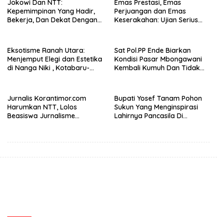
Jokowi Dan NTT:
Emas Prestasi, Emas
Kepemimpinan Yang Hadir,
Perjuangan dan Emas
Bekerja, Dan Dekat Dengan
Keserakahan: Ujian Serius
Rakyat
Bagi Pemberantasan Korupsi
Indonesia
Eksotisme Ranah Utara:
Sat Pol.PP Ende Biarkan
Menjemput Elegi dan Estetika
Kondisi Pasar Mbongawani
di Nanga Niki , Kotabaru-
Kembali Kumuh Dan Tidak
Ende
Terawat, Pedagang Kaki
Lima Kembali Berjajalan Di
Tepi Jalan
Jurnalis Korantimor.com
Bupati Yosef Tanam Pohon
Harumkan NTT, Lolos
Sukun Yang Menginspirasi
Beasiswa Jurnalisme
Lahirnya Pancasila Di
Keberlanjutan CIMB Niaga
Sempadan Ndao
dari 233 Proposal Nasional