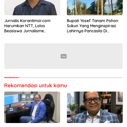
Jurnalis Korantimor.com
Bupati Yosef Tanam Pohon
Harumkan NTT, Lolos
Sukun Yang Menginspirasi
Beasiswa Jurnalisme
Lahirnya Pancasila Di
Keberlanjutan CIMB Niaga
Sempadan Ndao
dari 233 Proposal Nasional
Rekomendasi untuk kamu