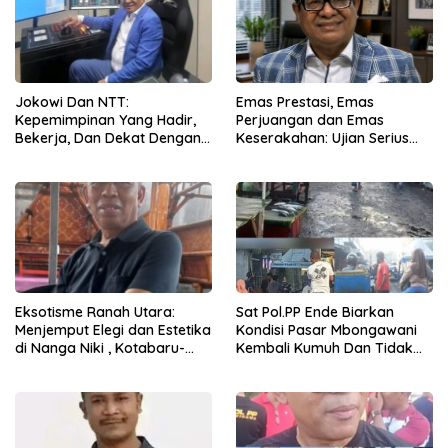
Jokowi Dan NTT:
Emas Prestasi, Emas
Kepemimpinan Yang Hadir,
Perjuangan dan Emas
Bekerja, Dan Dekat Dengan
Keserakahan: Ujian Serius
Rakyat
Bagi Pemberantasan Korupsi
Indonesia
Eksotisme Ranah Utara:
Sat Pol.PP Ende Biarkan
Menjemput Elegi dan Estetika
Kondisi Pasar Mbongawani
di Nanga Niki , Kotabaru-
Kembali Kumuh Dan Tidak
Ende
Terawat, Pedagang Kaki
Lima Kembali Berjajalan Di
Tepi Jalan