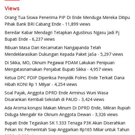
Views
Orang Tua Siswa Penerima PIP Di Ende Menduga Mereka Ditipu
Pihak Bank BRI Cabang Ende
- 11,899 views
Beredar Kabar Mendagri Tetapkan Agustinus Ngasu Jadi Pj
Bupati Ende
- 6,237 views
Ribuan Masa Dari Kecamatan Nangapanda Telah
Mendeklarasikan Dukungan Kepada Paket JaSa
- 5,297 views
Di Sikka, MO, Oknum Pegawai PDAM Lakukan Penipuan
Mengatasnamakan Penjabat Bupati Sikka
- 4,957 views
Ketua DPC PDIP Diperiksa Penyidik Polres Ende Terkait Dana
Hibah KONI Rp 1 Milyar
- 4,254 views
Soal Pajak, Anggota DPRD Ende Arminus Wuni Wasa
Disarankan Kembali Sekolah di PAUD
- 3,424 views
Ada Aroma korupsi Makan Minum Di DPRD Ende, Miliran Rupiah
Diduga Mengalir Ke Oknum Anggota Dewan
- 3,326 views
Bupati Ende Tegaskan SK 1.333 Tenaga P3K Akan Diserahkan
Pekan Ini: Pemerintah Siap Anggarkan Rp165 Miliar untuk Tahun