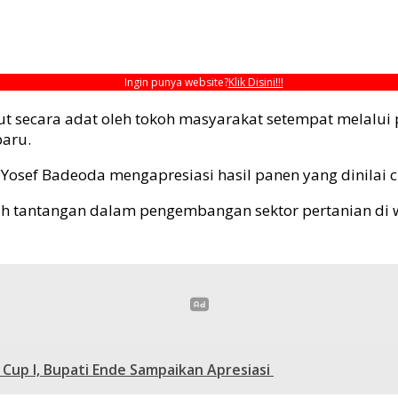
Ingin punya website?
Klik Disini!!!
secara adat oleh tokoh masyarakat setempat melalui p
baru.
osef Badeoda mengapresiasi hasil panen yang dinilai c
h tantangan dalam pengembangan sektor pertanian di w
 Cup I, Bupati Ende Sampaikan Apresiasi