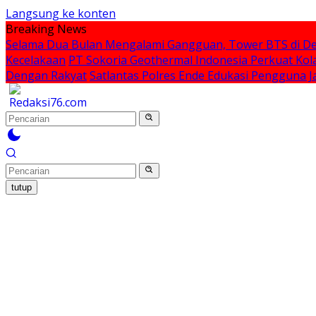
Langsung ke konten
Breaking News
Selama Dua Bulan Mengalami Gangguan, Tower BTS di De
Kecelakaan
PT Sokoria Geothermal Indonesia Perkuat Kol
Dengan Rakyat
Satlantas Polres Ende Edukasi Pengguna
tutup