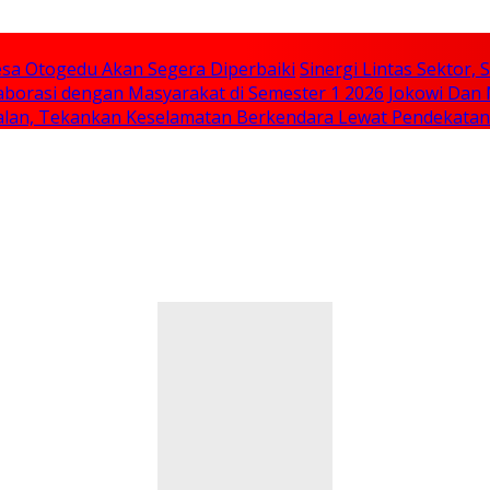
sa Otogedu Akan Segera Diperbaiki
Sinergi Lintas Sektor
aborasi dengan Masyarakat di Semester 1 2026
Jokowi Dan 
 Jalan, Tekankan Keselamatan Berkendara Lewat Pendekata