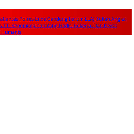
, Satlantas Polres Ende Gandeng Forum LLAJ Tekan Angka
NTT: Kepemimpinan Yang Hadir, Bekerja, Dan Dekat
n Humanis