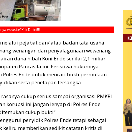
unya website?
Klik Disini!!!
 melalui pejabat dan/ atau badan tata usaha
ewenang wenangan dan penyalagunaan wewenang
iran dana hibah Koni Ende senilai 2,1 miliar
upaten Pancasila ini. Peristiwa hukumnya
 Polres Ende untuk mencari bukti permulaan
yidikan serta penetapan tersangka.
rasanya cukup serius sampai organisasi PMKRI
n korupsi ini jangan lenyap di Polres Ende
ditemukan cukup bukti”.
nggurui penyidik Polres Ende tetapi sebagai
keliru memberikan sedikit catatan kritis di