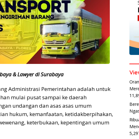
Vie
baya & Lawyer di Surabaya
Oran
ang Administrasi Pemerintahan adalah untuk
Mere
11,8
ahan mulai pusat sampai ke daerah
Bere
ngan undangan dan asas asas umum
Ngas
tian hukum, kemanfaatan, ketidakberpihakan,
Ribu
 wewenang, keterbukaan, kepentingan umum
Mend
5,29