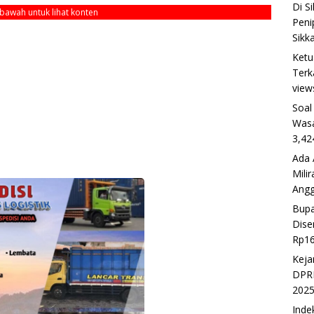
Di S
ebawah untuk lihat konten
Peni
Sikk
Ketu
Terk
view
Soal
Wasa
3,42
Ada 
Mili
Ang
Bupa
Dise
Rp16
Keja
DPRD
202
Inde