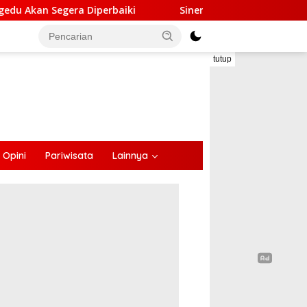
baiki
Sinergi Lintas Sektor, Satlantas Polres Ende G
tutup
Opini
Pariwisata
Lainnya