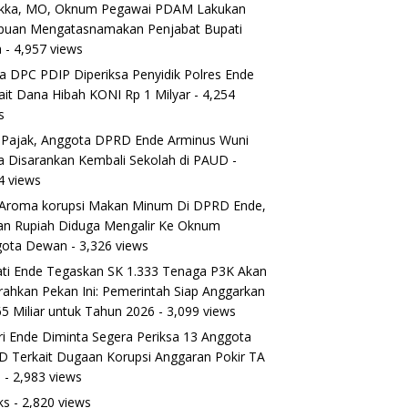
ikka, MO, Oknum Pegawai PDAM Lakukan
puan Mengatasnamakan Penjabat Bupati
a
- 4,957 views
a DPC PDIP Diperiksa Penyidik Polres Ende
ait Dana Hibah KONI Rp 1 Milyar
- 4,254
s
 Pajak, Anggota DPRD Ende Arminus Wuni
 Disarankan Kembali Sekolah di PAUD
-
4 views
Aroma korupsi Makan Minum Di DPRD Ende,
ran Rupiah Diduga Mengalir Ke Oknum
gota Dewan
- 3,326 views
ti Ende Tegaskan SK 1.333 Tenaga P3K Akan
rahkan Pekan Ini: Pemerintah Siap Anggarkan
5 Miliar untuk Tahun 2026
- 3,099 views
ri Ende Diminta Segera Periksa 13 Anggota
 Terkait Dugaan Korupsi Anggaran Pokir TA
5
- 2,983 views
ks
- 2,820 views