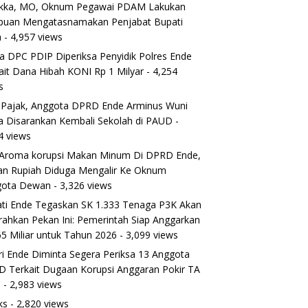
ikka, MO, Oknum Pegawai PDAM Lakukan
puan Mengatasnamakan Penjabat Bupati
a
- 4,957 views
a DPC PDIP Diperiksa Penyidik Polres Ende
ait Dana Hibah KONI Rp 1 Milyar
- 4,254
s
 Pajak, Anggota DPRD Ende Arminus Wuni
 Disarankan Kembali Sekolah di PAUD
-
4 views
Aroma korupsi Makan Minum Di DPRD Ende,
ran Rupiah Diduga Mengalir Ke Oknum
gota Dewan
- 3,326 views
ti Ende Tegaskan SK 1.333 Tenaga P3K Akan
rahkan Pekan Ini: Pemerintah Siap Anggarkan
5 Miliar untuk Tahun 2026
- 3,099 views
ri Ende Diminta Segera Periksa 13 Anggota
 Terkait Dugaan Korupsi Anggaran Pokir TA
5
- 2,983 views
ks
- 2,820 views