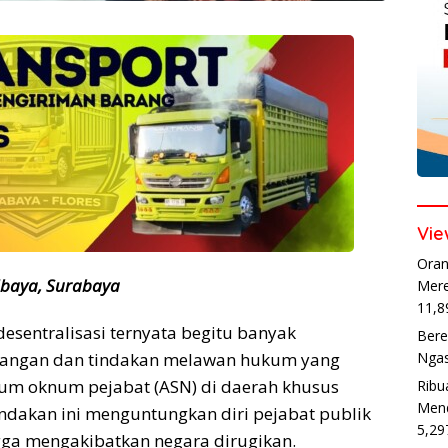
Vie
Oran
Ubaya, Surabaya
Mere
11,8
sentralisasi ternyata begitu banyak
Bere
angan dan tindakan melawan hukum yang
Ngas
um oknum pejabat (ASN) di daerah khusus
Ribu
Mend
Tindakan ini menguntungkan diri pejabat publik
5,29
ngga mengakibatkan negara dirugikan.