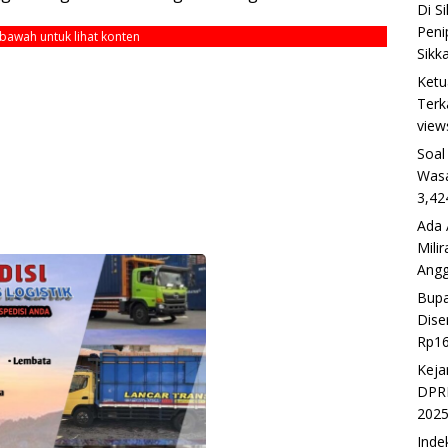
Di S
Peni
ebawah untuk lihat konten
Sikk
Ketu
Terk
view
Soal
Wasa
3,42
Ada 
Mili
Ang
Bupa
Dise
Rp16
Keja
DPRD
202
Inde