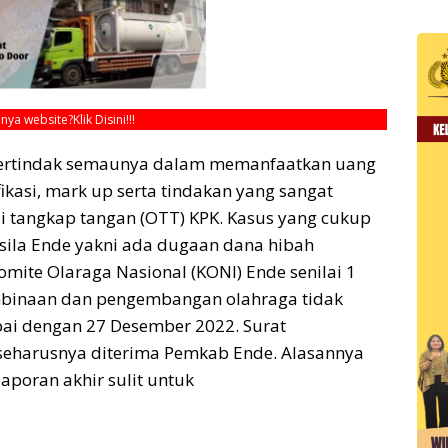
unya website?
Klik Disini!!!
bertindak semaunya dalam memanfaatkan uang
fikasi, mark up serta tindakan yang sangat
 tangkap tangan (OTT) KPK. Kasus yang cukup
asila Ende yakni ada dugaan dana hibah
mite Olaraga Nasional (KONI) Ende senilai 1
embinaan dan pengembangan olahraga tidak
i dengan 27 Desember 2022. Surat
seharusnya diterima Pemkab Ende. Alasannya
poran akhir sulit untuk