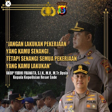
Langsung
×
ke
konten