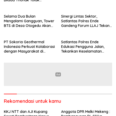
Jurnalisme Tendensius dan
Penghakiman
Selama Dua Bulan
Sinergi Lintas Sektor,
Mengalami Gangguan, Tower
Satlantas Polres Ende
BTS di Desa Otogedu Akan
Gandeng Forum LLAJ Tekan
Segera Diperbaiki
Angka Kecelakaan
PT Sokoria Geothermal
Satlantas Polres Ende
Indonesia Perkuat Kolaborasi
Edukasi Pengguna Jalan,
dengan Masyarakat di
Tekankan Keselamatan
Semester 1 2026
Berkendara Lewat
Pendekatan Humanis
Rekomendasi untuk kamu
KKJ NTT dan AJI Kupang
Anggota DPR Melki Mekeng :