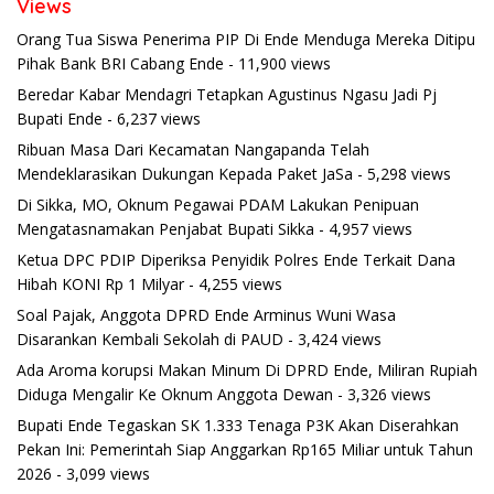
Views
Orang Tua Siswa Penerima PIP Di Ende Menduga Mereka Ditipu
Pihak Bank BRI Cabang Ende
- 11,900 views
Beredar Kabar Mendagri Tetapkan Agustinus Ngasu Jadi Pj
Bupati Ende
- 6,237 views
Ribuan Masa Dari Kecamatan Nangapanda Telah
Mendeklarasikan Dukungan Kepada Paket JaSa
- 5,298 views
Di Sikka, MO, Oknum Pegawai PDAM Lakukan Penipuan
Mengatasnamakan Penjabat Bupati Sikka
- 4,957 views
Ketua DPC PDIP Diperiksa Penyidik Polres Ende Terkait Dana
Hibah KONI Rp 1 Milyar
- 4,255 views
Soal Pajak, Anggota DPRD Ende Arminus Wuni Wasa
Disarankan Kembali Sekolah di PAUD
- 3,424 views
Ada Aroma korupsi Makan Minum Di DPRD Ende, Miliran Rupiah
Diduga Mengalir Ke Oknum Anggota Dewan
- 3,326 views
Bupati Ende Tegaskan SK 1.333 Tenaga P3K Akan Diserahkan
Pekan Ini: Pemerintah Siap Anggarkan Rp165 Miliar untuk Tahun
2026
- 3,099 views