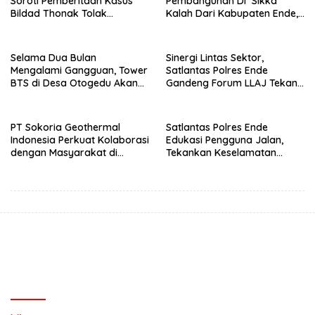
Soroti Pemberitaan Kasus
Pembangunan Di Sikka
Bildad Thonak Tolak
Kalah Dari Kabupaten Ende,
Jurnalisme Tendensius dan
Jangan Pilih Bupati Suka
Penghakiman
‘Wora-Wora’
Selama Dua Bulan
Sinergi Lintas Sektor,
Mengalami Gangguan, Tower
Satlantas Polres Ende
BTS di Desa Otogedu Akan
Gandeng Forum LLAJ Tekan
Segera Diperbaiki
Angka Kecelakaan
PT Sokoria Geothermal
Satlantas Polres Ende
Indonesia Perkuat Kolaborasi
Edukasi Pengguna Jalan,
dengan Masyarakat di
Tekankan Keselamatan
Semester 1 2026
Berkendara Lewat
Pendekatan Humanis