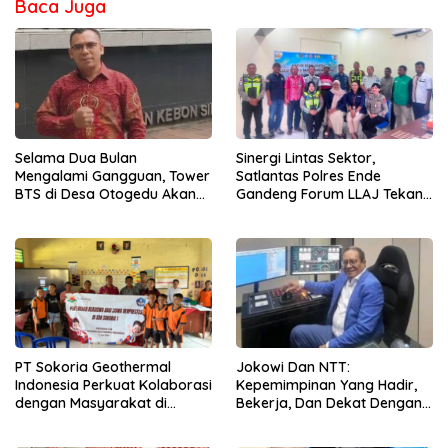
Baca Juga
Selama Dua Bulan
Sinergi Lintas Sektor,
Mengalami Gangguan, Tower
Satlantas Polres Ende
BTS di Desa Otogedu Akan
Gandeng Forum LLAJ Tekan
Segera Diperbaiki
Angka Kecelakaan
PT Sokoria Geothermal
Jokowi Dan NTT:
Indonesia Perkuat Kolaborasi
Kepemimpinan Yang Hadir,
dengan Masyarakat di
Bekerja, Dan Dekat Dengan
Semester 1 2026
Rakyat