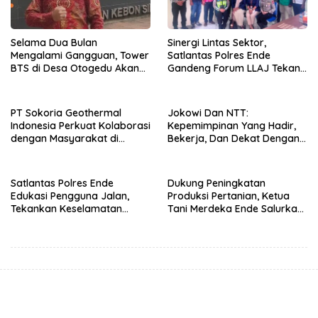
Selama Dua Bulan
Sinergi Lintas Sektor,
Mengalami Gangguan, Tower
Satlantas Polres Ende
BTS di Desa Otogedu Akan
Gandeng Forum LLAJ Tekan
Segera Diperbaiki
Angka Kecelakaan
PT Sokoria Geothermal
Jokowi Dan NTT:
Indonesia Perkuat Kolaborasi
Kepemimpinan Yang Hadir,
dengan Masyarakat di
Bekerja, Dan Dekat Dengan
Semester 1 2026
Rakyat
Satlantas Polres Ende
Dukung Peningkatan
Edukasi Pengguna Jalan,
Produksi Pertanian, Ketua
Tekankan Keselamatan
Tani Merdeka Ende Salurkan
Berkendara Lewat
Traktor Roda Empat untuk
Pendekatan Humanis
Kelompok Tani di Nduaria