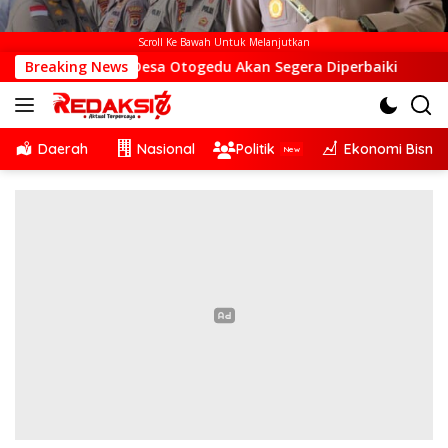
Scroll Ke Bawah Untuk Melanjutkan
TS di Desa Otogedu Akan Segera Diperbaiki
Breaking News
Sinergi L
Daerah
Nasional
Politik
Ekonomi Bisnis