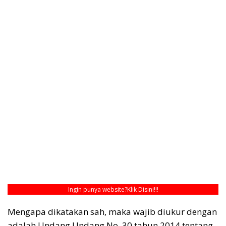
Ingin punya website?
Klik Disini!!!
Mengapa dikatakan sah, maka wajib diukur dengan
adalah Undang Undang No. 30 tahun 2014 tentang