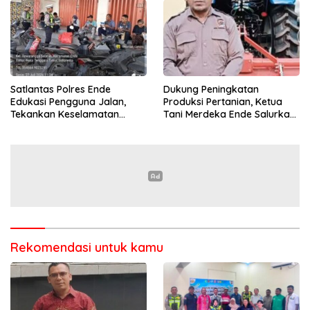
Satlantas Polres Ende
Dukung Peningkatan
Edukasi Pengguna Jalan,
Produksi Pertanian, Ketua
Tekankan Keselamatan
Tani Merdeka Ende Salurkan
Berkendara Lewat
Traktor Roda Empat untuk
Pendekatan Humanis
Kelompok Tani di Nduaria
Rekomendasi untuk kamu