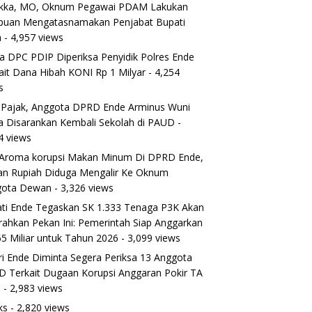
ikka, MO, Oknum Pegawai PDAM Lakukan
puan Mengatasnamakan Penjabat Bupati
a
- 4,957 views
a DPC PDIP Diperiksa Penyidik Polres Ende
ait Dana Hibah KONI Rp 1 Milyar
- 4,254
s
 Pajak, Anggota DPRD Ende Arminus Wuni
 Disarankan Kembali Sekolah di PAUD
-
4 views
Aroma korupsi Makan Minum Di DPRD Ende,
ran Rupiah Diduga Mengalir Ke Oknum
gota Dewan
- 3,326 views
ti Ende Tegaskan SK 1.333 Tenaga P3K Akan
rahkan Pekan Ini: Pemerintah Siap Anggarkan
5 Miliar untuk Tahun 2026
- 3,099 views
ri Ende Diminta Segera Periksa 13 Anggota
 Terkait Dugaan Korupsi Anggaran Pokir TA
5
- 2,983 views
ks
- 2,820 views