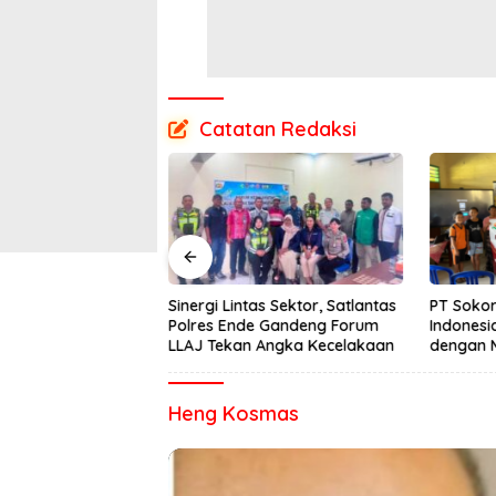
Catatan Redaksi
 Bulan Mengalami
Sinergi Lintas Sektor, Satlantas
PT Sokor
ower BTS di Desa
Polres Ende Gandeng Forum
Indonesi
an Segera
LLAJ Tekan Angka Kecelakaan
dengan 
Semester
Heng Kosmas