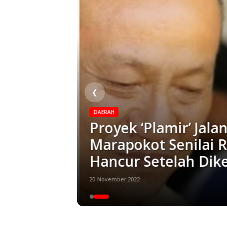
❮
DAERAH
oleh CV.
Proyek ‘Plamir’ Jal
Raja
Marapokot Senilai R
Hancur Setelah Dik
20 November 2022