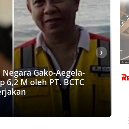
❯
an Negara Gako-Aegela-
p 6,2 M oleh PT. BCTC
erjakan