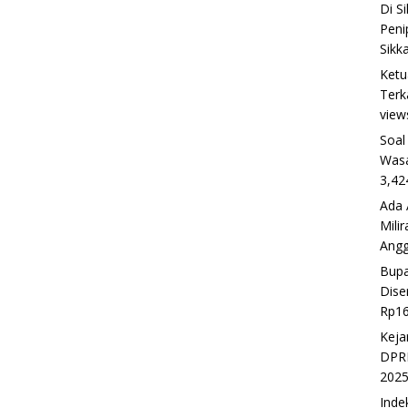
Di S
Peni
Sikk
Ketu
Terk
view
Soal
Wasa
3,42
Ada 
Mili
Ang
Bupa
Dise
Rp16
Keja
DPRD
202
Inde