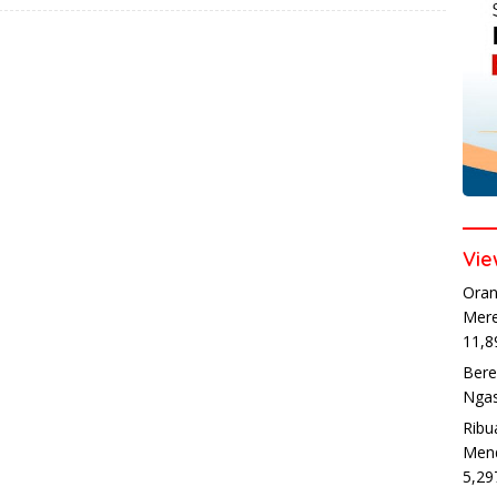
Vie
Oran
Mere
11,8
Bere
Ngas
Ribu
Mend
5,29