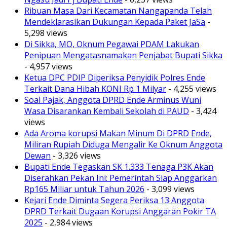
Ribuan Masa Dari Kecamatan Nangapanda Telah
Mendeklarasikan Dukungan Kepada Paket JaSa
-
5,298 views
Di Sikka, MO, Oknum Pegawai PDAM Lakukan
Penipuan Mengatasnamakan Penjabat Bupati Sikka
- 4,957 views
Ketua DPC PDIP Diperiksa Penyidik Polres Ende
Terkait Dana Hibah KONI Rp 1 Milyar
- 4,255 views
Soal Pajak, Anggota DPRD Ende Arminus Wuni
Wasa Disarankan Kembali Sekolah di PAUD
- 3,424
views
Ada Aroma korupsi Makan Minum Di DPRD Ende,
Miliran Rupiah Diduga Mengalir Ke Oknum Anggota
Dewan
- 3,326 views
Bupati Ende Tegaskan SK 1.333 Tenaga P3K Akan
Diserahkan Pekan Ini: Pemerintah Siap Anggarkan
Rp165 Miliar untuk Tahun 2026
- 3,099 views
Kejari Ende Diminta Segera Periksa 13 Anggota
DPRD Terkait Dugaan Korupsi Anggaran Pokir TA
2025
- 2,984 views