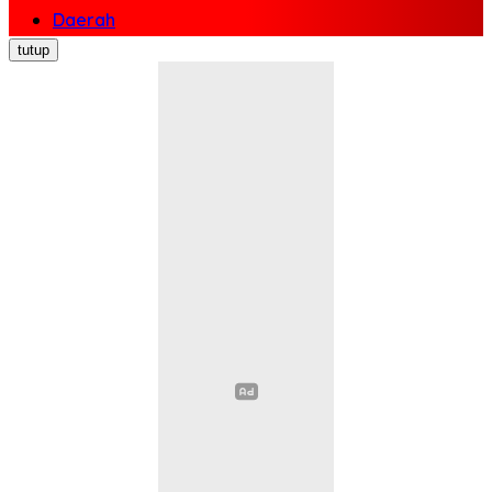
Daerah
Nasional
tutup
Politik
Ekonomi Bisnis
Hukum Kriminal
Pendidikan
Kesehatan
Sosial Budaya
Pariwisata
Opini
Olahraga