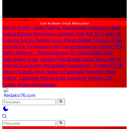
Breaking News
Scroll Ke Bawah Untuk Melanjutkan
Karel Lanado: Dede Padma, Mahasiswa Smester I Yang
Sudah Belajar Memimpin Dengan Hati
KKJ NTT dan AJI
Kupang Soroti Pemberitaan Kasus Bildad Thonak Tolak
Jurnalisme Tendensius dan Penghakiman
Anggota DPR
Melki Mekeng : Pembangunan Di Sikka Kalah Dari
Kabupaten Ende, Jangan Pilih Bupati Suka ‘Wora-Wora’
Selama Dua Bulan Mengalami Gangguan, Tower BTS di
Desa Otogedu Akan Segera Diperbaiki
Sinergi Lintas
Sektor, Satlantas Polres Ende Gandeng Forum LLAJ
Tekan Angka Kecelakaan