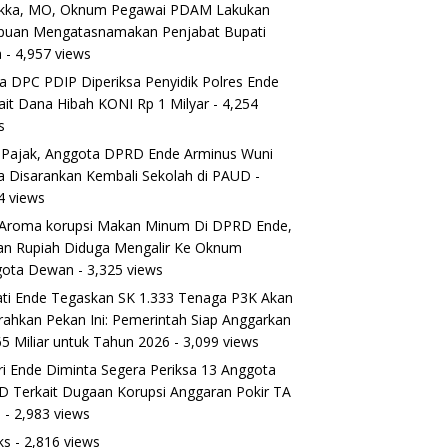
ikka, MO, Oknum Pegawai PDAM Lakukan
puan Mengatasnamakan Penjabat Bupati
a
- 4,957 views
a DPC PDIP Diperiksa Penyidik Polres Ende
ait Dana Hibah KONI Rp 1 Milyar
- 4,254
s
 Pajak, Anggota DPRD Ende Arminus Wuni
 Disarankan Kembali Sekolah di PAUD
-
4 views
Aroma korupsi Makan Minum Di DPRD Ende,
ran Rupiah Diduga Mengalir Ke Oknum
gota Dewan
- 3,325 views
ti Ende Tegaskan SK 1.333 Tenaga P3K Akan
rahkan Pekan Ini: Pemerintah Siap Anggarkan
5 Miliar untuk Tahun 2026
- 3,099 views
ri Ende Diminta Segera Periksa 13 Anggota
 Terkait Dugaan Korupsi Anggaran Pokir TA
5
- 2,983 views
ks
- 2,816 views