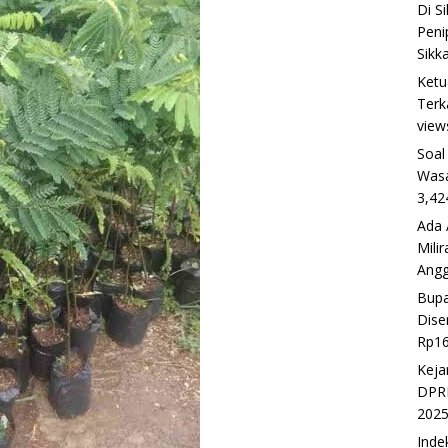
Di S
Peni
Sikk
Ketu
Terk
view
Soal
Wasa
3,42
Ada 
Mili
Ang
Bupa
Dise
Rp16
Keja
DPRD
202
Inde