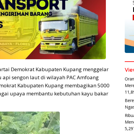
rtai Demokrat Kabupaten Kupang menggelar
Vie
 api sengon laut di wilayah PAC Amfoang
Oran
 Demokrat Kabupaten Kupang membagikan 5000
Mere
11,8
ebagai upaya membantu kebutuhan kayu bakar
Bere
Ngas
Ribu
Mend
5,29