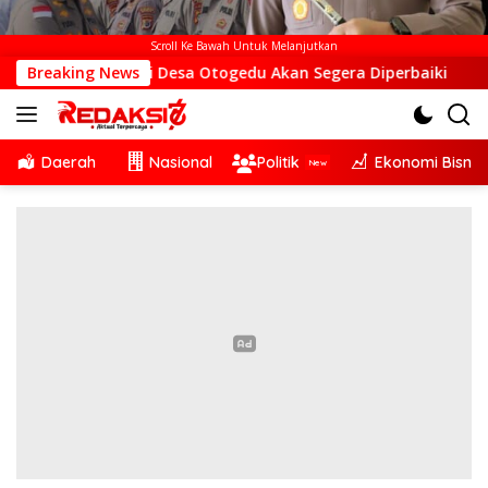
Scroll Ke Bawah Untuk Melanjutkan
BTS di Desa Otogedu Akan Segera Diperbaiki
Breaking News
Sinergi 
Daerah
Nasional
Politik
Ekonomi Bisnis