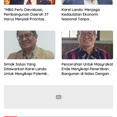
“MBG Perlu Dievaluasi,
Karel Lando: Menjaga
Pembangunan Daerah 3T
Kedaulatan Ekonomi
Harus Menjadi Prioritas
Nasional Tanpa
Nasional”
Mengorbankan Kepercayaan
Pasar Global
Simak Solusi Yang
Pencerahan Untuk Masyrakat
Ditawarkan Karel Lando
Ende Menyikapi Penertiban
Untuk Menyikapi Polemik
Bangunan di Ndao Dengan
Penertiban di Ndao
Bijak Dan Damai