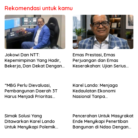
Rekomendasi untuk kamu
Jokowi Dan NTT:
Emas Prestasi, Emas
Kepemimpinan Yang Hadir,
Perjuangan dan Emas
Bekerja, Dan Dekat Dengan
Keserakahan: Ujian Serius
Rakyat
Bagi Pemberantasan Korupsi
Indonesia
“MBG Perlu Dievaluasi,
Karel Lando: Menjaga
Pembangunan Daerah 3T
Kedaulatan Ekonomi
Harus Menjadi Prioritas
Nasional Tanpa
Nasional”
Mengorbankan Kepercayaan
Pasar Global
Simak Solusi Yang
Pencerahan Untuk Masyrakat
Ditawarkan Karel Lando
Ende Menyikapi Penertiban
Untuk Menyikapi Polemik
Bangunan di Ndao Dengan
Penertiban di Ndao
Bijak Dan Damai