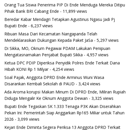
Orang Tua Siswa Penerima PIP Di Ende Menduga Mereka Ditipu
Pihak Bank BRI Cabang Ende
- 11,899 views
Beredar Kabar Mendagri Tetapkan Agustinus Ngasu Jadi Pj
Bupati Ende
- 6,237 views
Ribuan Masa Dari Kecamatan Nangapanda Telah
Mendeklarasikan Dukungan Kepada Paket JaSa
- 5,297 views
Di Sikka, MO, Oknum Pegawai PDAM Lakukan Penipuan
Mengatasnamakan Penjabat Bupati Sikka
- 4,957 views
Ketua DPC PDIP Diperiksa Penyidik Polres Ende Terkait Dana
Hibah KONI Rp 1 Milyar
- 4,254 views
Soal Pajak, Anggota DPRD Ende Arminus Wuni Wasa
Disarankan Kembali Sekolah di PAUD
- 3,424 views
Ada Aroma korupsi Makan Minum Di DPRD Ende, Miliran Rupiah
Diduga Mengalir Ke Oknum Anggota Dewan
- 3,325 views
Bupati Ende Tegaskan SK 1.333 Tenaga P3K Akan Diserahkan
Pekan Ini: Pemerintah Siap Anggarkan Rp165 Miliar untuk Tahun
2026
- 3,099 views
Kejari Ende Diminta Segera Periksa 13 Anggota DPRD Terkait