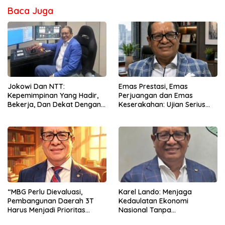
Baca Juga
Jokowi Dan NTT:
Emas Prestasi, Emas
Kepemimpinan Yang Hadir,
Perjuangan dan Emas
Bekerja, Dan Dekat Dengan
Keserakahan: Ujian Serius
Rakyat
Bagi Pemberantasan Korupsi
Indonesia
“MBG Perlu Dievaluasi,
Karel Lando: Menjaga
Pembangunan Daerah 3T
Kedaulatan Ekonomi
Harus Menjadi Prioritas
Nasional Tanpa
Nasional”
Mengorbankan Kepercayaan