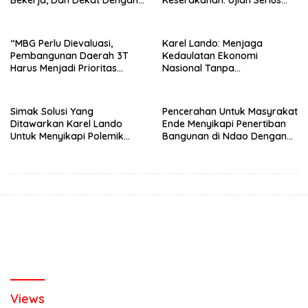
Rakyat
Bagi Pemberantasan Korupsi
Indonesia
“MBG Perlu Dievaluasi,
Karel Lando: Menjaga
Pembangunan Daerah 3T
Kedaulatan Ekonomi
Harus Menjadi Prioritas
Nasional Tanpa
Nasional”
Mengorbankan Kepercayaan
Pasar Global
Simak Solusi Yang
Pencerahan Untuk Masyrakat
Ditawarkan Karel Lando
Ende Menyikapi Penertiban
Untuk Menyikapi Polemik
Bangunan di Ndao Dengan
Penertiban di Ndao
Bijak Dan Damai
Views