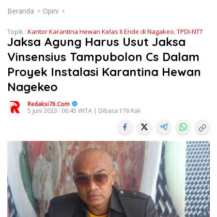
Beranda
Opini
Topik :
Kantor Karantina Hewan Kelas II Ende di Nagakeo
,
TPDI-NTT
Jaksa Agung Harus Usut Jaksa
Vinsensius Tampubolon Cs Dalam
Proyek Instalasi Karantina Hewan
Nagekeo
Redaksi76.com
5 Juni 2023 : 06:45 WITA | Dibaca 176 Kali