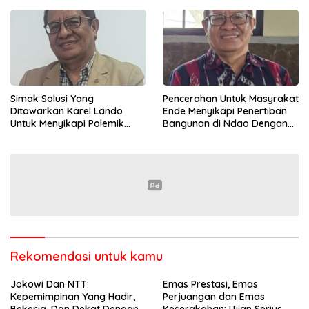
Pasar Global
Simak Solusi Yang
Pencerahan Untuk Masyrakat
Ditawarkan Karel Lando
Ende Menyikapi Penertiban
Untuk Menyikapi Polemik
Bangunan di Ndao Dengan
Penertiban di Ndao
Bijak Dan Damai
Rekomendasi untuk kamu
Jokowi Dan NTT:
Emas Prestasi, Emas
Kepemimpinan Yang Hadir,
Perjuangan dan Emas
Bekerja, Dan Dekat Dengan
Keserakahan: Ujian Serius