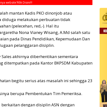
unya website?
Klik Disini!!!
dalah mantan Kadis PKO dinonjob atau
a diduga melakukan perbuatan tidak
han (pelecehan, red,-). Hal itu
argaretha Nona Vianey Wisang, A.Md salah satu
aian pada Dinas Pendidikan, Kepemudaan Dan
dugaan pelanggaran disiplin.
 Sales akhirnya diberhentikan sementara
ang ditempatkan pada Kantor BKPSDM Kabupaten
ihatan begitu serius atas masalah ini sehingga 23
isinya berupa Pembentukan Tim Pemeriksa.
 berkaitan dengan disiplin ASN dengan