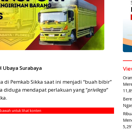
H Ubaya Surabaya
Vie
Oran
a di Pemkab Sikka saat ini menjadi “buah bibir”
Mere
na diduga mendapat perlakuan yang “
privilega
”
11,8
ka.
Bere
Ngas
ebawah untuk lihat konten
Ribu
Mend
5,29