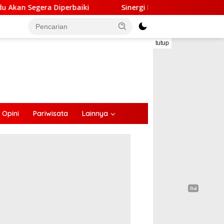
iki
Sinergi Lintas Sektor, Satlantas Polres Ende Gand
tutup
Opini
Pariwisata
Lainnya