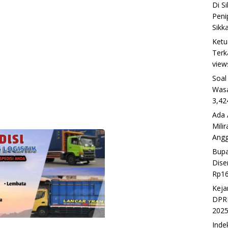
Di S
Peni
Sikk
Ketu
Terk
view
Soal
Wasa
3,42
Ada 
Mili
Ang
Bupa
Dise
Rp16
Keja
DPRD
202
Inde