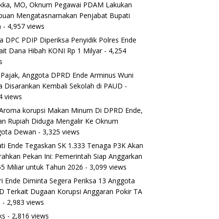
ikka, MO, Oknum Pegawai PDAM Lakukan
puan Mengatasnamakan Penjabat Bupati
a
- 4,957 views
a DPC PDIP Diperiksa Penyidik Polres Ende
ait Dana Hibah KONI Rp 1 Milyar
- 4,254
s
 Pajak, Anggota DPRD Ende Arminus Wuni
 Disarankan Kembali Sekolah di PAUD
-
4 views
Aroma korupsi Makan Minum Di DPRD Ende,
ran Rupiah Diduga Mengalir Ke Oknum
gota Dewan
- 3,325 views
ti Ende Tegaskan SK 1.333 Tenaga P3K Akan
rahkan Pekan Ini: Pemerintah Siap Anggarkan
5 Miliar untuk Tahun 2026
- 3,099 views
ri Ende Diminta Segera Periksa 13 Anggota
 Terkait Dugaan Korupsi Anggaran Pokir TA
5
- 2,983 views
ks
- 2,816 views