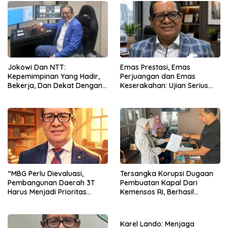
Jokowi Dan NTT:
Emas Prestasi, Emas
Kepemimpinan Yang Hadir,
Perjuangan dan Emas
Bekerja, Dan Dekat Dengan
Keserakahan: Ujian Serius
Rakyat
Bagi Pemberantasan Korupsi
Indonesia
“MBG Perlu Dievaluasi,
Tersangka Korupsi Dugaan
Pembangunan Daerah 3T
Pembuatan Kapal Dari
Harus Menjadi Prioritas
Kemensos RI, Berhasil
Nasional”
Ditangkap Penyidik Polres
Ende di Kota Bandung
Karel Lando: Menjaga