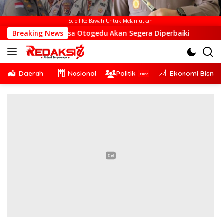
Scroll Ke Bawah Untuk Melanjutkan
TS di Desa Otogedu Akan Segera Diperbaiki
Breaking News
Sinergi Li
Daerah
Nasional
Politik
Ekonomi Bisnis