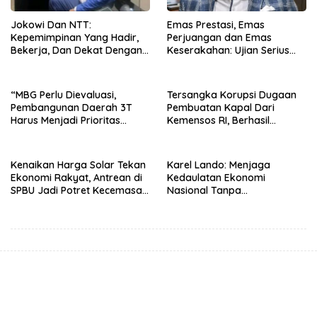
Jokowi Dan NTT:
Emas Prestasi, Emas
Kepemimpinan Yang Hadir,
Perjuangan dan Emas
Bekerja, Dan Dekat Dengan
Keserakahan: Ujian Serius
Rakyat
Bagi Pemberantasan Korupsi
Indonesia
“MBG Perlu Dievaluasi,
Tersangka Korupsi Dugaan
Pembangunan Daerah 3T
Pembuatan Kapal Dari
Harus Menjadi Prioritas
Kemensos RI, Berhasil
Nasional”
Ditangkap Penyidik Polres
Ende di Kota Bandung
Kenaikan Harga Solar Tekan
Karel Lando: Menjaga
Ekonomi Rakyat, Antrean di
Kedaulatan Ekonomi
SPBU Jadi Potret Kecemasan
Nasional Tanpa
Masyarakat
Mengorbankan Kepercayaan
Pasar Global