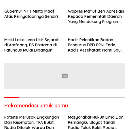
Gubernur NTT Minta Maaf
Wapres Ma’ruf Beri Apresiasi
Atas Pernyataannya Sendiri
Kepada Pemerintah Daerah
Yang Mendukung Program
JKN
Melki Laka Lena Ukir Sejarah
Hadir Pelantikan Badan
di Amfoang, RS Pratama di
Pengurus DPD PPNI Ende,
Fatunaus Mulai Dibangun
Kadis Kesehatan: Nanti Saya
Perintahkan Bidang SDM
Urus MoU Poltekes Dan
Pemda
Rekomendasi untuk kamu
Potensi Merusak Lingkungan
Masyarakat Rukun Lima Dan
Dan Kesehatan, TPA Bukit
Pemangku Ulayat Tanah
Rodja Ditolak Warga Dan
Rodja Tolak Bukit Rodja