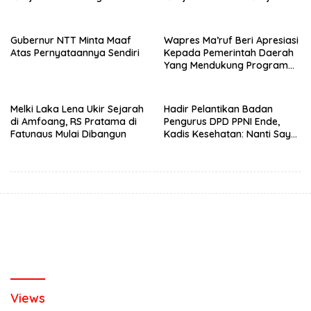
Pemilik Lahan
Dijadikan TPA
Gubernur NTT Minta Maaf
Wapres Ma’ruf Beri Apresiasi
Atas Pernyataannya Sendiri
Kepada Pemerintah Daerah
Yang Mendukung Program
JKN
Melki Laka Lena Ukir Sejarah
Hadir Pelantikan Badan
di Amfoang, RS Pratama di
Pengurus DPD PPNI Ende,
Fatunaus Mulai Dibangun
Kadis Kesehatan: Nanti Saya
Perintahkan Bidang SDM
Urus MoU Poltekes Dan
Pemda
Views