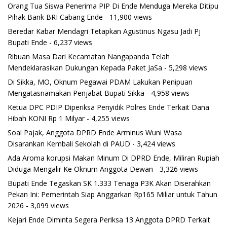
Orang Tua Siswa Penerima PIP Di Ende Menduga Mereka Ditipu
Pihak Bank BRI Cabang Ende
- 11,900 views
Beredar Kabar Mendagri Tetapkan Agustinus Ngasu Jadi Pj
Bupati Ende
- 6,237 views
Ribuan Masa Dari Kecamatan Nangapanda Telah
Mendeklarasikan Dukungan Kepada Paket JaSa
- 5,298 views
Di Sikka, MO, Oknum Pegawai PDAM Lakukan Penipuan
Mengatasnamakan Penjabat Bupati Sikka
- 4,958 views
Ketua DPC PDIP Diperiksa Penyidik Polres Ende Terkait Dana
Hibah KONI Rp 1 Milyar
- 4,255 views
Soal Pajak, Anggota DPRD Ende Arminus Wuni Wasa
Disarankan Kembali Sekolah di PAUD
- 3,424 views
Ada Aroma korupsi Makan Minum Di DPRD Ende, Miliran Rupiah
Diduga Mengalir Ke Oknum Anggota Dewan
- 3,326 views
Bupati Ende Tegaskan SK 1.333 Tenaga P3K Akan Diserahkan
Pekan Ini: Pemerintah Siap Anggarkan Rp165 Miliar untuk Tahun
2026
- 3,099 views
Kejari Ende Diminta Segera Periksa 13 Anggota DPRD Terkait