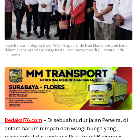
Pose Bersama Bupati Ende, Wakil Bupati Ende Dan Mantan Bupati Ende
dalam acara Grand Opening Restaurant Banyumas di Jl. Perwira Ende.
Istimewa
Redaksi76.com
–
Di sebuah sudut Jalan Perwira, di
antara harum rempah dan wangi bunga yang
menyambut dari gerbang Restaurant Banyumas,