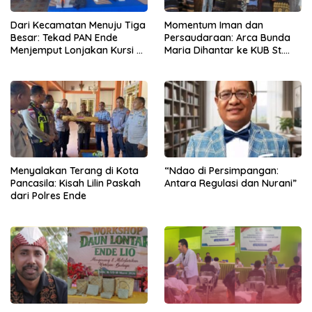
Dari Kecamatan Menuju Tiga
Momentum Iman dan
Besar: Tekad PAN Ende
Persaudaraan: Arca Bunda
Menjemput Lonjakan Kursi di
Maria Dihantar ke KUB St.
Pemilu Mendatang
Alfonsus Rodrigues
Menyalakan Terang di Kota
“Ndao di Persimpangan:
Pancasila: Kisah Lilin Paskah
Antara Regulasi dan Nurani”
dari Polres Ende