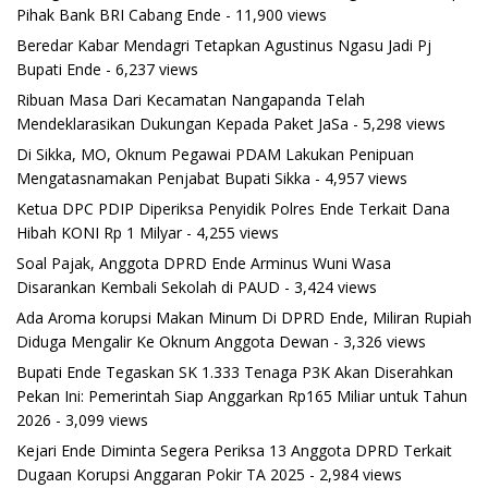
Pihak Bank BRI Cabang Ende
- 11,900 views
Beredar Kabar Mendagri Tetapkan Agustinus Ngasu Jadi Pj
Bupati Ende
- 6,237 views
Ribuan Masa Dari Kecamatan Nangapanda Telah
Mendeklarasikan Dukungan Kepada Paket JaSa
- 5,298 views
Di Sikka, MO, Oknum Pegawai PDAM Lakukan Penipuan
Mengatasnamakan Penjabat Bupati Sikka
- 4,957 views
Ketua DPC PDIP Diperiksa Penyidik Polres Ende Terkait Dana
Hibah KONI Rp 1 Milyar
- 4,255 views
Soal Pajak, Anggota DPRD Ende Arminus Wuni Wasa
Disarankan Kembali Sekolah di PAUD
- 3,424 views
Ada Aroma korupsi Makan Minum Di DPRD Ende, Miliran Rupiah
Diduga Mengalir Ke Oknum Anggota Dewan
- 3,326 views
Bupati Ende Tegaskan SK 1.333 Tenaga P3K Akan Diserahkan
Pekan Ini: Pemerintah Siap Anggarkan Rp165 Miliar untuk Tahun
2026
- 3,099 views
Kejari Ende Diminta Segera Periksa 13 Anggota DPRD Terkait
Dugaan Korupsi Anggaran Pokir TA 2025
- 2,984 views