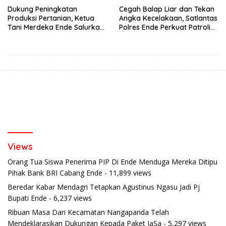
Dukung Peningkatan
Cegah Balap Liar dan Tekan
Produksi Pertanian, Ketua
Angka Kecelakaan, Satlantas
Tani Merdeka Ende Salurkan
Polres Ende Perkuat Patroli
Traktor Roda Empat untuk
Blue Light pada Malam Hari
Kelompok Tani di Nduaria
Views
Orang Tua Siswa Penerima PIP Di Ende Menduga Mereka Ditipu
Pihak Bank BRI Cabang Ende
- 11,899 views
Beredar Kabar Mendagri Tetapkan Agustinus Ngasu Jadi Pj
Bupati Ende
- 6,237 views
Ribuan Masa Dari Kecamatan Nangapanda Telah
Mendeklarasikan Dukungan Kepada Paket JaSa
- 5,297 views