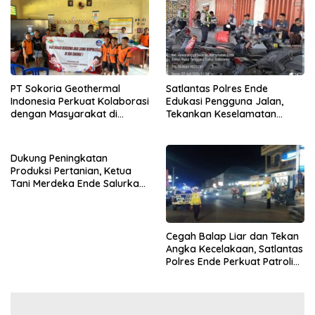
PT Sokoria Geothermal
Satlantas Polres Ende
Indonesia Perkuat Kolaborasi
Edukasi Pengguna Jalan,
dengan Masyarakat di
Tekankan Keselamatan
Semester 1 2026
Berkendara Lewat
Pendekatan Humanis
Dukung Peningkatan
Produksi Pertanian, Ketua
Tani Merdeka Ende Salurkan
Traktor Roda Empat untuk
Kelompok Tani di Nduaria
Cegah Balap Liar dan Tekan
Angka Kecelakaan, Satlantas
Polres Ende Perkuat Patroli
Blue Light pada Malam Hari