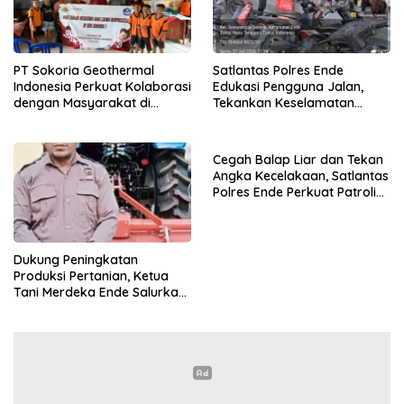
PT Sokoria Geothermal
Satlantas Polres Ende
Indonesia Perkuat Kolaborasi
Edukasi Pengguna Jalan,
dengan Masyarakat di
Tekankan Keselamatan
Semester 1 2026
Berkendara Lewat
Pendekatan Humanis
Cegah Balap Liar dan Tekan
Angka Kecelakaan, Satlantas
Polres Ende Perkuat Patroli
Blue Light pada Malam Hari
Dukung Peningkatan
Produksi Pertanian, Ketua
Tani Merdeka Ende Salurkan
Traktor Roda Empat untuk
Kelompok Tani di Nduaria