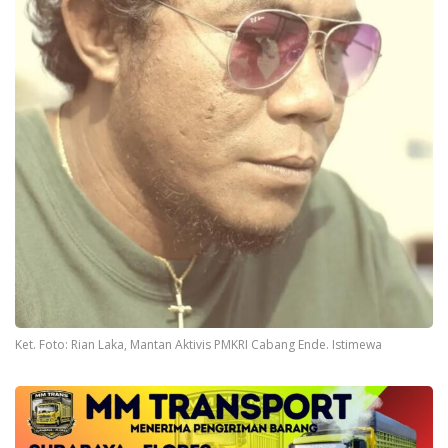
Ket. Foto: Rian Laka, Mantan Aktivis PMKRI Cabang Ende. Istimewa