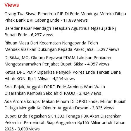
Views
Orang Tua Siswa Penerima PIP Di Ende Menduga Mereka Ditipu
Pihak Bank BRI Cabang Ende
- 11,899 views
Beredar Kabar Mendagri Tetapkan Agustinus Ngasu Jadi Pj
Bupati Ende
- 6,237 views
Ribuan Masa Dari Kecamatan Nangapanda Telah
Mendeklarasikan Dukungan Kepada Paket JaSa
- 5,297 views
Di Sikka, MO, Oknum Pegawai PDAM Lakukan Penipuan
Mengatasnamakan Penjabat Bupati Sikka
- 4,957 views
Ketua DPC PDIP Diperiksa Penyidik Polres Ende Terkait Dana
Hibah KONI Rp 1 Milyar
- 4,254 views
Soal Pajak, Anggota DPRD Ende Arminus Wuni Wasa
Disarankan Kembali Sekolah di PAUD
- 3,424 views
Ada Aroma korupsi Makan Minum Di DPRD Ende, Miliran Rupiah
Diduga Mengalir Ke Oknum Anggota Dewan
- 3,325 views
Bupati Ende Tegaskan SK 1.333 Tenaga P3K Akan Diserahkan
Pekan Ini: Pemerintah Siap Anggarkan Rp165 Miliar untuk Tahun
2026
- 3,099 views