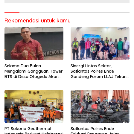
Rekomendasi untuk kamu
Selama Dua Bulan
Sinergi Lintas Sektor,
Mengalami Gangguan, Tower
Satlantas Polres Ende
BTS di Desa Otogedu Akan
Gandeng Forum LLAJ Tekan
Segera Diperbaiki
Angka Kecelakaan
PT Sokoria Geothermal
Satlantas Polres Ende
Indonesia Perkuat Kolaborasi
Edukasi Pengguna Jalan,