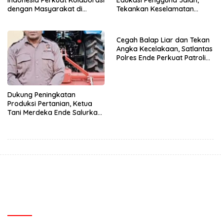
dengan Masyarakat di
Tekankan Keselamatan
Semester 1 2026
Berkendara Lewat
Pendekatan Humanis
Cegah Balap Liar dan Tekan
Angka Kecelakaan, Satlantas
Polres Ende Perkuat Patroli
Blue Light pada Malam Hari
Dukung Peningkatan
Produksi Pertanian, Ketua
Tani Merdeka Ende Salurkan
Traktor Roda Empat untuk
Kelompok Tani di Nduaria