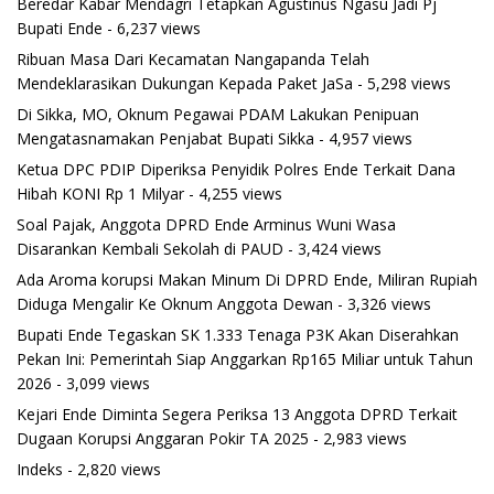
Beredar Kabar Mendagri Tetapkan Agustinus Ngasu Jadi Pj
Bupati Ende
- 6,237 views
Ribuan Masa Dari Kecamatan Nangapanda Telah
Mendeklarasikan Dukungan Kepada Paket JaSa
- 5,298 views
Di Sikka, MO, Oknum Pegawai PDAM Lakukan Penipuan
Mengatasnamakan Penjabat Bupati Sikka
- 4,957 views
Ketua DPC PDIP Diperiksa Penyidik Polres Ende Terkait Dana
Hibah KONI Rp 1 Milyar
- 4,255 views
Soal Pajak, Anggota DPRD Ende Arminus Wuni Wasa
Disarankan Kembali Sekolah di PAUD
- 3,424 views
Ada Aroma korupsi Makan Minum Di DPRD Ende, Miliran Rupiah
Diduga Mengalir Ke Oknum Anggota Dewan
- 3,326 views
Bupati Ende Tegaskan SK 1.333 Tenaga P3K Akan Diserahkan
Pekan Ini: Pemerintah Siap Anggarkan Rp165 Miliar untuk Tahun
2026
- 3,099 views
Kejari Ende Diminta Segera Periksa 13 Anggota DPRD Terkait
Dugaan Korupsi Anggaran Pokir TA 2025
- 2,983 views
Indeks
- 2,820 views