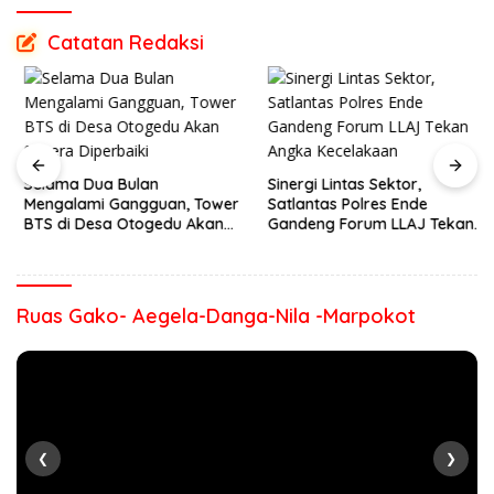
Catatan Redaksi
Selama Dua Bulan
Sinergi Lintas Sektor,
Mengalami Gangguan, Tower
Satlantas Polres Ende
BTS di Desa Otogedu Akan
Gandeng Forum LLAJ Tekan
Segera Diperbaiki
Angka Kecelakaan
Ruas Gako- Aegela-Danga-Nila -Marpokot
❮
❯