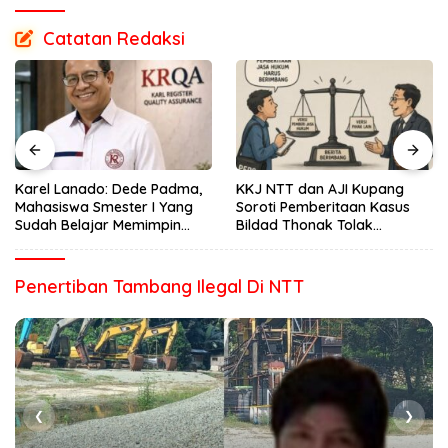
Catatan Redaksi
Karel Lanado: Dede Padma,
KKJ NTT dan AJI Kupang
Mahasiswa Smester I Yang
Soroti Pemberitaan Kasus
Sudah Belajar Memimpin
Bildad Thonak Tolak
Dengan Hati
Jurnalisme Tendensius dan
Penghakiman
Penertiban Tambang Ilegal Di NTT
❮
❯