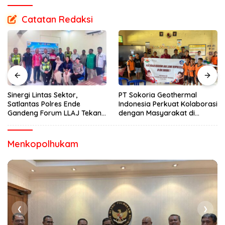
Catatan Redaksi
Sinergi Lintas Sektor,
PT Sokoria Geothermal
Satlantas Polres Ende
Indonesia Perkuat Kolaborasi
Gandeng Forum LLAJ Tekan
dengan Masyarakat di
Angka Kecelakaan
Semester 1 2026
Menkopolhukam
❮
❯