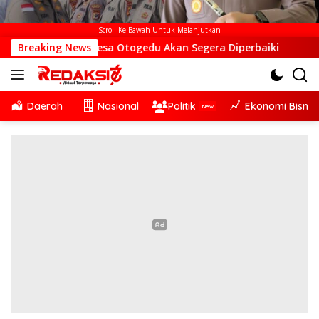
Scroll Ke Bawah Untuk Melanjutkan
S di Desa Otogedu Akan Segera Diperbaiki
Breaking News
Sinergi Li
Daerah
Nasional
Politik
Ekonomi Bisnis