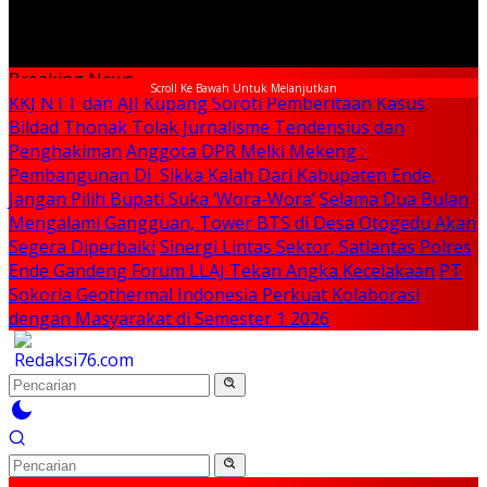
Breaking News
Scroll Ke Bawah Untuk Melanjutkan
KKJ NTT dan AJI Kupang Soroti Pemberitaan Kasus
Bildad Thonak Tolak Jurnalisme Tendensius dan
Penghakiman
Anggota DPR Melki Mekeng :
Pembangunan Di Sikka Kalah Dari Kabupaten Ende,
Jangan Pilih Bupati Suka ‘Wora-Wora’
Selama Dua Bulan
Mengalami Gangguan, Tower BTS di Desa Otogedu Akan
Segera Diperbaiki
Sinergi Lintas Sektor, Satlantas Polres
Ende Gandeng Forum LLAJ Tekan Angka Kecelakaan
PT
Sokoria Geothermal Indonesia Perkuat Kolaborasi
dengan Masyarakat di Semester 1 2026