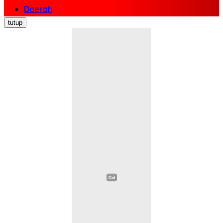
Daerah
Nasional
tutup
Politik
Ekonomi Bisnis
Hukum Kriminal
Pendidikan
Kesehatan
Sosial Budaya
Pariwisata
Opini
Olahraga