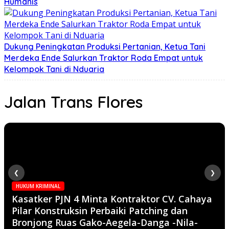
Humanis
Dukung Peningkatan Produksi Pertanian, Ketua Tani
Merdeka Ende Salurkan Traktor Roda Empat untuk
Kelompok Tani di Nduaria
Jalan Trans Flores
❮
❯
HUKUM KRIMINAL
Kasatker PJN 4 Minta Kontraktor CV. Cahaya
Pilar Konstruksin Perbaiki Patching dan
Bronjong Ruas Gako-Aegela-Danga -Nila-