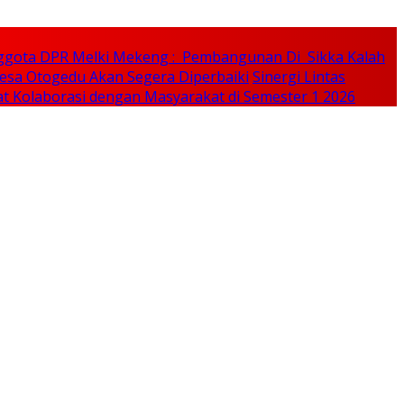
ggota DPR Melki Mekeng : Pembangunan Di Sikka Kalah
esa Otogedu Akan Segera Diperbaiki
Sinergi Lintas
t Kolaborasi dengan Masyarakat di Semester 1 2026