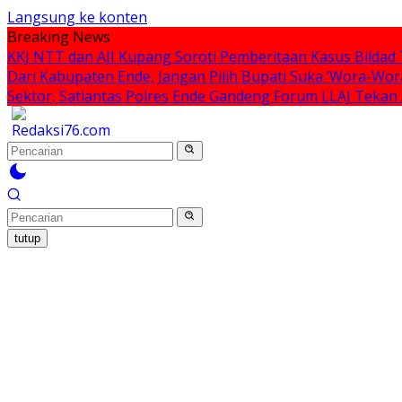
Langsung ke konten
Breaking News
KKJ NTT dan AJI Kupang Soroti Pemberitaan Kasus Bilda
Dari Kabupaten Ende, Jangan Pilih Bupati Suka ‘Wora-Wor
Sektor, Satlantas Polres Ende Gandeng Forum LLAJ Tekan
tutup