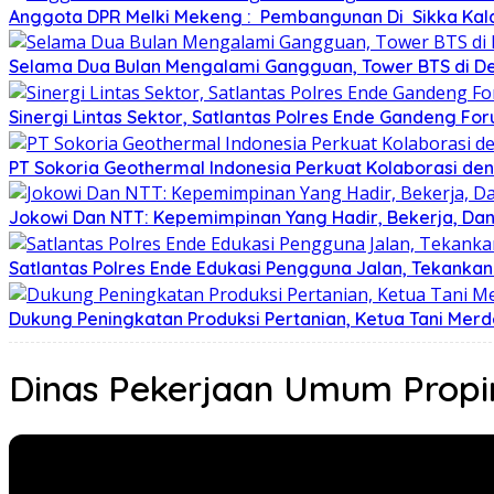
Anggota DPR Melki Mekeng : Pembangunan Di Sikka Kalah
Selama Dua Bulan Mengalami Gangguan, Tower BTS di De
Sinergi Lintas Sektor, Satlantas Polres Ende Gandeng F
PT Sokoria Geothermal Indonesia Perkuat Kolaborasi de
Jokowi Dan NTT: Kepemimpinan Yang Hadir, Bekerja, Da
Satlantas Polres Ende Edukasi Pengguna Jalan, Tekank
Dukung Peningkatan Produksi Pertanian, Ketua Tani Mer
Dinas Pekerjaan Umum Propi