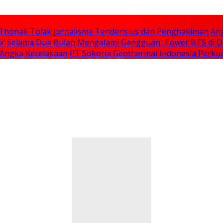
d Thonak Tolak Jurnalisme Tendensius dan Penghakiman
An
a’
Selama Dua Bulan Mengalami Gangguan, Tower BTS di D
 Angka Kecelakaan
PT Sokoria Geothermal Indonesia Perkua