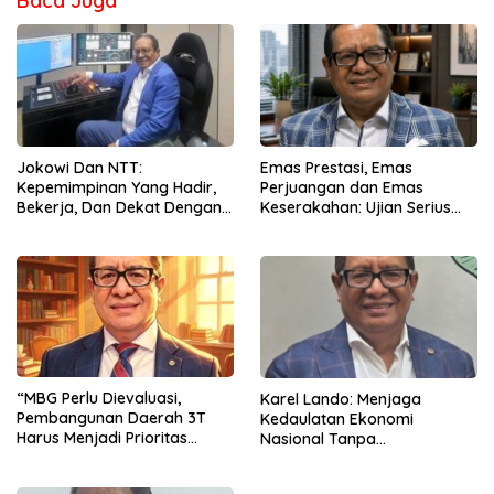
Baca Juga
Jokowi Dan NTT:
Emas Prestasi, Emas
Kepemimpinan Yang Hadir,
Perjuangan dan Emas
Bekerja, Dan Dekat Dengan
Keserakahan: Ujian Serius
Rakyat
Bagi Pemberantasan Korupsi
Indonesia
“MBG Perlu Dievaluasi,
Karel Lando: Menjaga
Pembangunan Daerah 3T
Kedaulatan Ekonomi
Harus Menjadi Prioritas
Nasional Tanpa
Nasional”
Mengorbankan Kepercayaan
Pasar Global