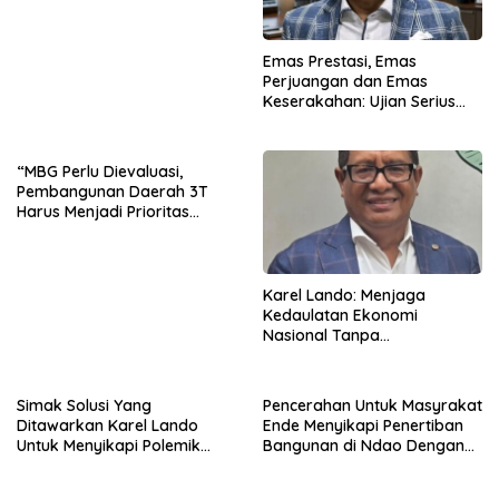
Emas Prestasi, Emas
Perjuangan dan Emas
Keserakahan: Ujian Serius
Bagi Pemberantasan Korupsi
Indonesia
“MBG Perlu Dievaluasi,
Pembangunan Daerah 3T
Harus Menjadi Prioritas
Nasional”
Karel Lando: Menjaga
Kedaulatan Ekonomi
Nasional Tanpa
Mengorbankan Kepercayaan
Pasar Global
Simak Solusi Yang
Pencerahan Untuk Masyrakat
Ditawarkan Karel Lando
Ende Menyikapi Penertiban
Untuk Menyikapi Polemik
Bangunan di Ndao Dengan
Penertiban di Ndao
Bijak Dan Damai