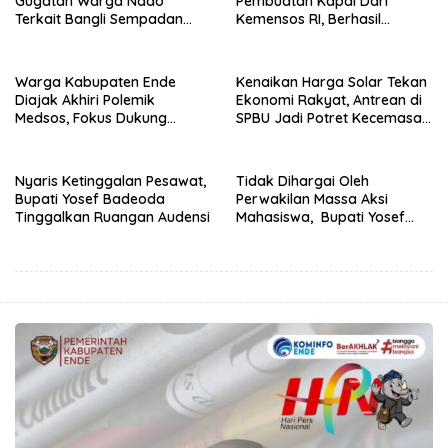
Gugatan Warga Ndao
Pembuatan Kapal Dari
Terkait Bangli Sempadan
Kemensos RI, Berhasil
Pantai
Ditangkap Penyidik Polres
Ende di Kota Bandung
Warga Kabupaten Ende
Kenaikan Harga Solar Tekan
Diajak Akhiri Polemik
Ekonomi Rakyat, Antrean di
Medsos, Fokus Dukung
SPBU Jadi Potret Kecemasan
Program Strategis Daerah
Masyarakat
Nyaris Ketinggalan Pesawat,
Tidak Dihargai Oleh
Bupati Yosef Badeoda
Perwakilan Massa Aksi
Tinggalkan Ruangan Audensi
Mahasiswa, Bupati Yosef
Badeoda Terpaksa
Tinggalkan Ruang Dialog