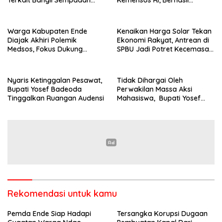
Terkait Bangli Sempadan
Kemensos RI, Berhasil
Pantai
Ditangkap Penyidik Polres
Ende di Kota Bandung
Warga Kabupaten Ende
Kenaikan Harga Solar Tekan
Diajak Akhiri Polemik
Ekonomi Rakyat, Antrean di
Medsos, Fokus Dukung
SPBU Jadi Potret Kecemasan
Program Strategis Daerah
Masyarakat
Nyaris Ketinggalan Pesawat,
Tidak Dihargai Oleh
Bupati Yosef Badeoda
Perwakilan Massa Aksi
Tinggalkan Ruangan Audensi
Mahasiswa, Bupati Yosef
Badeoda Terpaksa
Tinggalkan Ruang Dialog
Rekomendasi untuk kamu
Pemda Ende Siap Hadapi
Tersangka Korupsi Dugaan