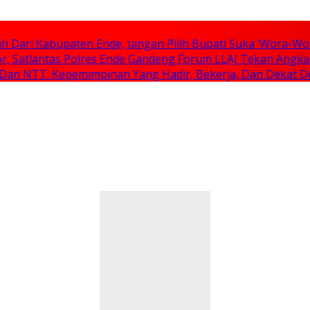
 Dari Kabupaten Ende, Jangan Pilih Bupati Suka ‘Wora-Wo
tor, Satlantas Polres Ende Gandeng Forum LLAJ Tekan Angk
 Dan NTT: Kepemimpinan Yang Hadir, Bekerja, Dan Dekat 