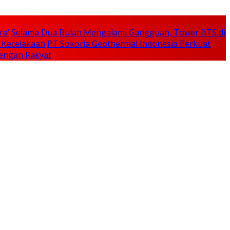
ra’
Selama Dua Bulan Mengalami Gangguan, Tower BTS di
a Kecelakaan
PT Sokoria Geothermal Indonesia Perkuat
Dengan Rakyat