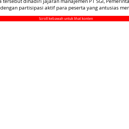
 tersebut dihadiri jajaran manajemen PT SGI, Pemerint
dengan partisipasi aktif para peserta yang antusias me
Scroll kebawah untuk lihat konten