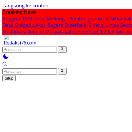
Langsung ke konten
Breaking News
Anggota DPR Melki Mekeng : Pembangunan Di Sikka Kalah
Desa Otogedu Akan Segera Diperbaiki
Sinergi Lintas Sek
Kolaborasi dengan Masyarakat di Semester 1 2026
Jokowi
tutup