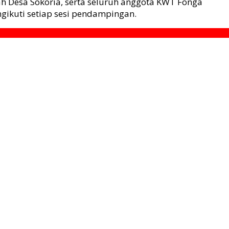
ah Desa Sokoria, serta seluruh anggota KWT Fonga
ngikuti setiap sesi pendampingan.