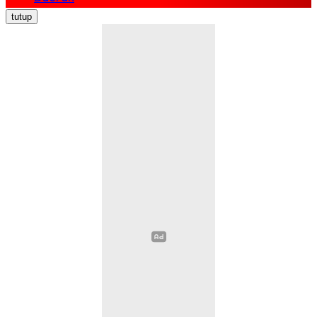
Nasional
tutup
Politik
Ekonomi Bisnis
Hukum Kriminal
Pendidikan
Kesehatan
Sosial Budaya
Pariwisata
Opini
Olahraga