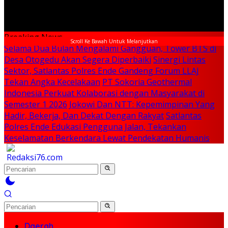
Breaking News
Scroll Ke Bawah Untuk Melanjutkan
Selama Dua Bulan Mengalami Gangguan, Tower BTS di
Desa Otogedu Akan Segera Diperbaiki
Sinergi Lintas
Sektor, Satlantas Polres Ende Gandeng Forum LLAJ
Tekan Angka Kecelakaan
PT Sokoria Geothermal
Indonesia Perkuat Kolaborasi dengan Masyarakat di
Semester 1 2026
Jokowi Dan NTT: Kepemimpinan Yang
Hadir, Bekerja, Dan Dekat Dengan Rakyat
Satlantas
Polres Ende Edukasi Pengguna Jalan, Tekankan
Keselamatan Berkendara Lewat Pendekatan Humanis
Daerah