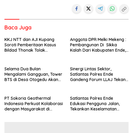
Baca Juga
KKJ NTT dan AJI Kupang
Anggota DPR Melki Mekeng :
Soroti Pemberitaan Kasus
Pembangunan Di Sikka
Bildad Thonak Tolak
Kalah Dari Kabupaten Ende,
Jurnalisme Tendensius dan
Jangan Pilih Bupati Suka
Penghakiman
‘Wora-Wora’
Selama Dua Bulan
Sinergi Lintas Sektor,
Mengalami Gangguan, Tower
Satlantas Polres Ende
BTS di Desa Otogedu Akan
Gandeng Forum LLAJ Tekan
Segera Diperbaiki
Angka Kecelakaan
PT Sokoria Geothermal
Satlantas Polres Ende
Indonesia Perkuat Kolaborasi
Edukasi Pengguna Jalan,
dengan Masyarakat di
Tekankan Keselamatan
Semester 1 2026
Berkendara Lewat
Pendekatan Humanis