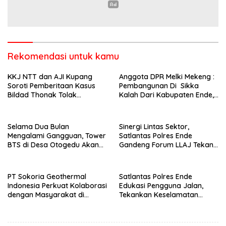
Rekomendasi untuk kamu
KKJ NTT dan AJI Kupang
Anggota DPR Melki Mekeng :
Soroti Pemberitaan Kasus
Pembangunan Di Sikka
Bildad Thonak Tolak
Kalah Dari Kabupaten Ende,
Jurnalisme Tendensius dan
Jangan Pilih Bupati Suka
Penghakiman
‘Wora-Wora’
Selama Dua Bulan
Sinergi Lintas Sektor,
Mengalami Gangguan, Tower
Satlantas Polres Ende
BTS di Desa Otogedu Akan
Gandeng Forum LLAJ Tekan
Segera Diperbaiki
Angka Kecelakaan
PT Sokoria Geothermal
Satlantas Polres Ende
Indonesia Perkuat Kolaborasi
Edukasi Pengguna Jalan,
dengan Masyarakat di
Tekankan Keselamatan
Semester 1 2026
Berkendara Lewat
Pendekatan Humanis