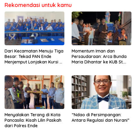
Rekomendasi untuk kamu
Dari Kecamatan Menuju Tiga
Momentum Iman dan
Besar: Tekad PAN Ende
Persaudaraan: Arca Bunda
Menjemput Lonjakan Kursi di
Maria Dihantar ke KUB St.
Pemilu Mendatang
Alfonsus Rodrigues
Menyalakan Terang di Kota
“Ndao di Persimpangan:
Pancasila: Kisah Lilin Paskah
Antara Regulasi dan Nurani”
dari Polres Ende