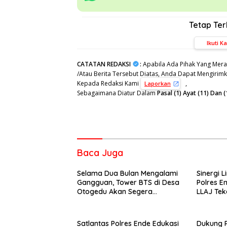
Tetap Te
Ikuti K
CATATAN REDAKSI
:
Apabila Ada Pihak Yang Mera
/Atau Berita Tersebut Diatas, Anda Dapat Mengirimka
Kepada Redaksi Kami
,
Laporkan
Sebagaimana Diatur Dalam
Pasal (1) Ayat (11) Da
Baca Juga
Selama Dua Bulan Mengalami
Sinergi L
Gangguan, Tower BTS di Desa
Polres 
Otogedu Akan Segera
LLAJ Te
Diperbaiki
Satlantas Polres Ende Edukasi
Dukung P