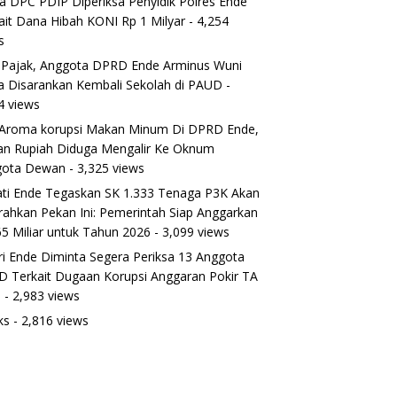
a DPC PDIP Diperiksa Penyidik Polres Ende
ait Dana Hibah KONI Rp 1 Milyar
- 4,254
s
 Pajak, Anggota DPRD Ende Arminus Wuni
 Disarankan Kembali Sekolah di PAUD
-
4 views
Aroma korupsi Makan Minum Di DPRD Ende,
ran Rupiah Diduga Mengalir Ke Oknum
gota Dewan
- 3,325 views
ti Ende Tegaskan SK 1.333 Tenaga P3K Akan
rahkan Pekan Ini: Pemerintah Siap Anggarkan
5 Miliar untuk Tahun 2026
- 3,099 views
ri Ende Diminta Segera Periksa 13 Anggota
 Terkait Dugaan Korupsi Anggaran Pokir TA
5
- 2,983 views
ks
- 2,816 views