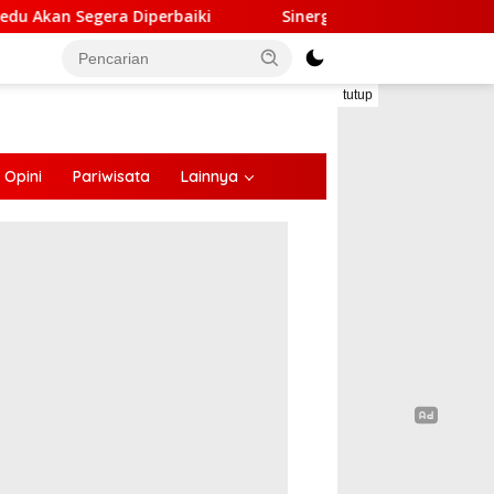
era Diperbaiki
Sinergi Lintas Sektor, Satlantas Polr
tutup
Opini
Pariwisata
Lainnya