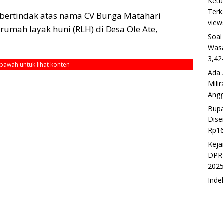
Ketu
Terk
 bertindak atas nama CV Bunga Matahari
view
rumah layak huni (RLH) di Desa Ole Ate,
Soal
Wasa
3,42
ebawah untuk lihat konten
Ada 
Mili
Ang
Bupa
Dise
Rp16
Keja
DPRD
202
Inde