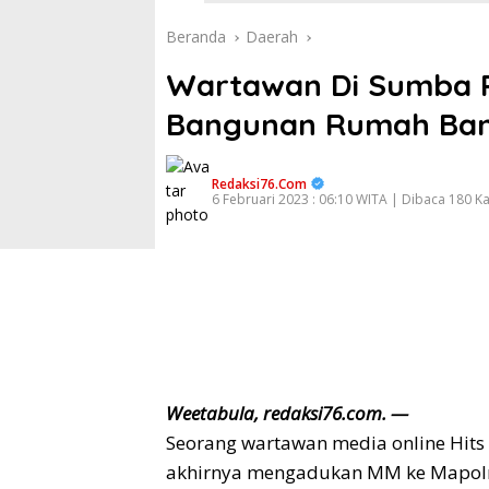
Beranda
Daerah
Wartawan Di Sumba P
Bangunan Rumah Ba
Redaksi76.com
6 Februari 2023 : 06:10 WITA | Dibaca 180 Ka
Weetabula, redaksi76.com. —
Seorang wartawan media online Hits
akhirnya mengadukan MM ke Mapolre