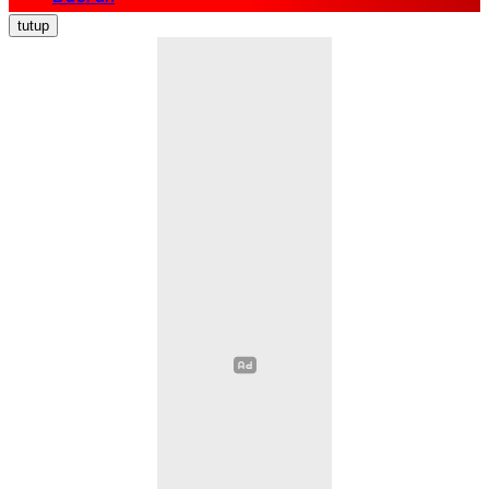
Nasional
tutup
Politik
Ekonomi Bisnis
Hukum Kriminal
Pendidikan
Kesehatan
Sosial Budaya
Pariwisata
Opini
Olahraga