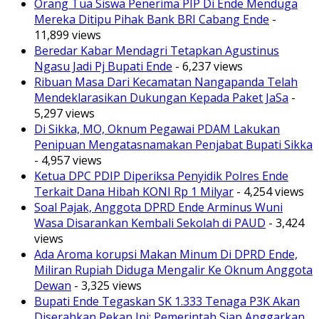
Orang Tua Siswa Penerima PIP Di Ende Menduga
Mereka Ditipu Pihak Bank BRI Cabang Ende
-
11,899 views
Beredar Kabar Mendagri Tetapkan Agustinus
Ngasu Jadi Pj Bupati Ende
- 6,237 views
Ribuan Masa Dari Kecamatan Nangapanda Telah
Mendeklarasikan Dukungan Kepada Paket JaSa
-
5,297 views
Di Sikka, MO, Oknum Pegawai PDAM Lakukan
Penipuan Mengatasnamakan Penjabat Bupati Sikka
- 4,957 views
Ketua DPC PDIP Diperiksa Penyidik Polres Ende
Terkait Dana Hibah KONI Rp 1 Milyar
- 4,254 views
Soal Pajak, Anggota DPRD Ende Arminus Wuni
Wasa Disarankan Kembali Sekolah di PAUD
- 3,424
views
Ada Aroma korupsi Makan Minum Di DPRD Ende,
Miliran Rupiah Diduga Mengalir Ke Oknum Anggota
Dewan
- 3,325 views
Bupati Ende Tegaskan SK 1.333 Tenaga P3K Akan
Diserahkan Pekan Ini: Pemerintah Siap Anggarkan