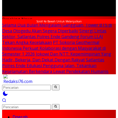
Breaking News
Scroll Ke Bawah Untuk Melanjutkan
Selama Dua Bulan Mengalami Gangguan, Tower BTS di
Desa Otogedu Akan Segera Diperbaiki
Sinergi Lintas
Sektor, Satlantas Polres Ende Gandeng Forum LLAJ
Tekan Angka Kecelakaan
PT Sokoria Geothermal
Indonesia Perkuat Kolaborasi dengan Masyarakat di
Semester 1 2026
Jokowi Dan NTT: Kepemimpinan Yang
Hadir, Bekerja, Dan Dekat Dengan Rakyat
Satlantas
Polres Ende Edukasi Pengguna Jalan, Tekankan
Keselamatan Berkendara Lewat Pendekatan Humanis
Daerah