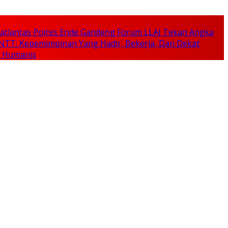
, Satlantas Polres Ende Gandeng Forum LLAJ Tekan Angka
NTT: Kepemimpinan Yang Hadir, Bekerja, Dan Dekat
n Humanis