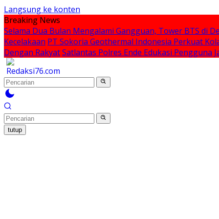
Langsung ke konten
Breaking News
Selama Dua Bulan Mengalami Gangguan, Tower BTS di De
Kecelakaan
PT Sokoria Geothermal Indonesia Perkuat Kol
Dengan Rakyat
Satlantas Polres Ende Edukasi Pengguna
tutup