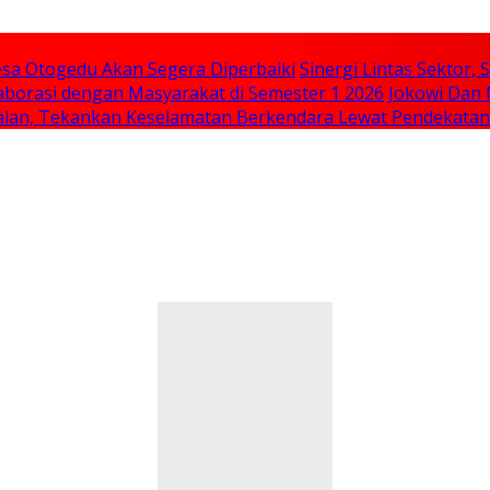
sa Otogedu Akan Segera Diperbaiki
Sinergi Lintas Sektor
aborasi dengan Masyarakat di Semester 1 2026
Jokowi Dan 
 Jalan, Tekankan Keselamatan Berkendara Lewat Pendekata