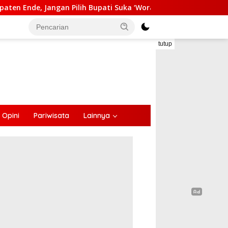
 Bupati Suka ‘Wora-Wora’
Selama Dua Bulan Mengalami
tutup
Opini
Pariwisata
Lainnya