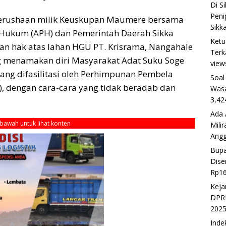
Di S
Peni
h Perushaan milik Keuskupan Maumere bersama
Sikk
Hukum (APH) dan Pemerintah Daerah Sikka
Ketu
gan hak atas lahan HGU PT. Krisrama, Nangahale
Terk
ng menamakan diri Masyarakat Adat Suku Soge
view
ng difasilitasi oleh Perhimpunan Pembela
Soal
 dengan cara-cara yang tidak beradab dan
Wasa
3,42
Ada 
ebawah untuk lihat konten
Mili
Ang
Bupa
Dise
Rp16
Keja
DPRD
202
Inde