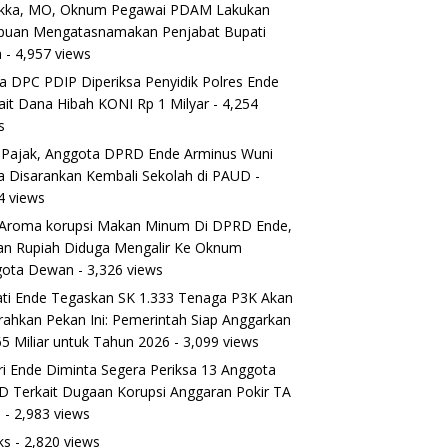
ikka, MO, Oknum Pegawai PDAM Lakukan
puan Mengatasnamakan Penjabat Bupati
a
- 4,957 views
a DPC PDIP Diperiksa Penyidik Polres Ende
ait Dana Hibah KONI Rp 1 Milyar
- 4,254
s
 Pajak, Anggota DPRD Ende Arminus Wuni
 Disarankan Kembali Sekolah di PAUD
-
4 views
Aroma korupsi Makan Minum Di DPRD Ende,
ran Rupiah Diduga Mengalir Ke Oknum
gota Dewan
- 3,326 views
ti Ende Tegaskan SK 1.333 Tenaga P3K Akan
rahkan Pekan Ini: Pemerintah Siap Anggarkan
5 Miliar untuk Tahun 2026
- 3,099 views
ri Ende Diminta Segera Periksa 13 Anggota
 Terkait Dugaan Korupsi Anggaran Pokir TA
5
- 2,983 views
ks
- 2,820 views