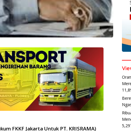
Vie
Oran
Mere
11,8
Bere
Ngas
Ribu
Mend
5,29
 Hukum FKKF Jakarta Untuk PT. KRISRAMA)