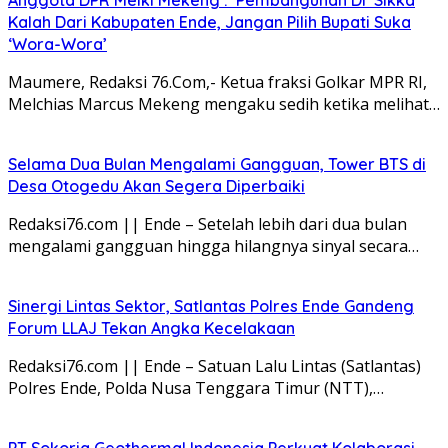
Kalah Dari Kabupaten Ende, Jangan Pilih Bupati Suka
‘Wora-Wora’
Maumere, Redaksi 76.Com,- Ketua fraksi Golkar MPR RI,
Melchias Marcus Mekeng mengaku sedih ketika melihat…
Selama Dua Bulan Mengalami Gangguan, Tower BTS di
Desa Otogedu Akan Segera Diperbaiki
Redaksi76.com || Ende – Setelah lebih dari dua bulan
mengalami gangguan hingga hilangnya sinyal secara…
Sinergi Lintas Sektor, Satlantas Polres Ende Gandeng
Forum LLAJ Tekan Angka Kecelakaan
Redaksi76.com || Ende – Satuan Lalu Lintas (Satlantas)
Polres Ende, Polda Nusa Tenggara Timur (NTT),…
PT Sokoria Geothermal Indonesia Perkuat Kolaborasi