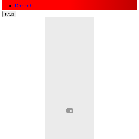
Daerah
Nasional
tutup
Politik
Ekonomi Bisnis
Hukum Kriminal
Pendidikan
Kesehatan
Sosial Budaya
Pariwisata
Opini
Olahraga