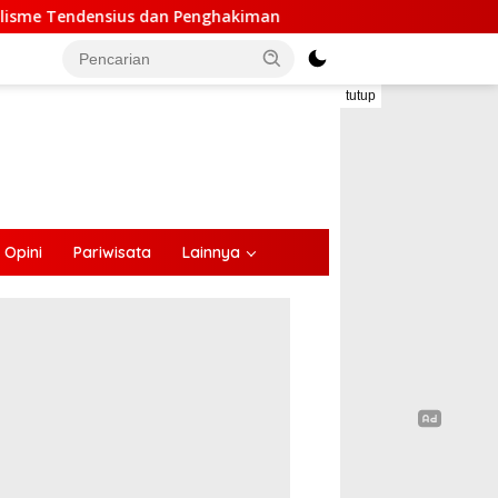
ghakiman
Anggota DPR Melki Mekeng : Pembangunan Di 
tutup
Opini
Pariwisata
Lainnya