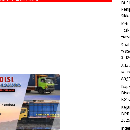
Di S
Peni
Sikk
Ketu
Terk
view
Soal
Wasa
3,42
Ada 
Mili
Ang
Bupa
Dise
Rp16
Keja
DPRD
202
Inde