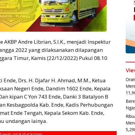
 AKBP Andre Librian, S.I.K.,
menjadi Inspektur
urangga 2022 yang dilaksanakan dilapangan
gara Timur, Kamis (22/12/2022) Pukul 08.10
Vie
Oran
 Ende, Drs. H. Djafar H. Ahmad, M.M., Ketua
Mere
aksaan Negeri Ende, Dandim 1602 Ende, Kepala
11,9
 kipan C Yon 743 Ende, Danki 3 Batalyon B
Bere
ban Kesbagpolda Kab. Ende, Kadis Perhubungan
Ngas
Camat Ende Tengah, Kepala Sekom Kab. Ende,
Ribu
amu undangan lainya.
Mend
5,29
ebawah untuk lihat konten