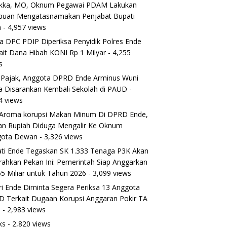
ikka, MO, Oknum Pegawai PDAM Lakukan
puan Mengatasnamakan Penjabat Bupati
a
- 4,957 views
a DPC PDIP Diperiksa Penyidik Polres Ende
ait Dana Hibah KONI Rp 1 Milyar
- 4,255
s
 Pajak, Anggota DPRD Ende Arminus Wuni
 Disarankan Kembali Sekolah di PAUD
-
4 views
Aroma korupsi Makan Minum Di DPRD Ende,
ran Rupiah Diduga Mengalir Ke Oknum
gota Dewan
- 3,326 views
ti Ende Tegaskan SK 1.333 Tenaga P3K Akan
rahkan Pekan Ini: Pemerintah Siap Anggarkan
5 Miliar untuk Tahun 2026
- 3,099 views
ri Ende Diminta Segera Periksa 13 Anggota
 Terkait Dugaan Korupsi Anggaran Pokir TA
5
- 2,983 views
ks
- 2,820 views