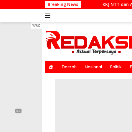
Langsung
KKJ NTT dan AJI Kupang Soroti Pemberit
Breaking News
ke
konten
tutup
H
Daerah
Nasional
Politik
o
m
e