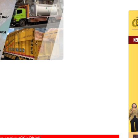
unya website?
Klik Disini!!!