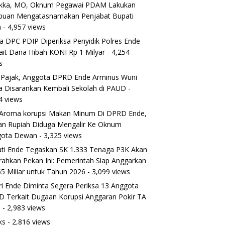
ikka, MO, Oknum Pegawai PDAM Lakukan
puan Mengatasnamakan Penjabat Bupati
a
- 4,957 views
a DPC PDIP Diperiksa Penyidik Polres Ende
ait Dana Hibah KONI Rp 1 Milyar
- 4,254
s
 Pajak, Anggota DPRD Ende Arminus Wuni
 Disarankan Kembali Sekolah di PAUD
-
4 views
Aroma korupsi Makan Minum Di DPRD Ende,
ran Rupiah Diduga Mengalir Ke Oknum
gota Dewan
- 3,325 views
ti Ende Tegaskan SK 1.333 Tenaga P3K Akan
rahkan Pekan Ini: Pemerintah Siap Anggarkan
5 Miliar untuk Tahun 2026
- 3,099 views
ri Ende Diminta Segera Periksa 13 Anggota
 Terkait Dugaan Korupsi Anggaran Pokir TA
5
- 2,983 views
ks
- 2,816 views