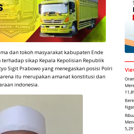
ma dan tokoh masyarakat kabupaten Ende
erhadap sikap Kepala Kepolisian Republik
istyo Sigit Prabowo yang menegaskan posisi Polri
Vie
arena itu merupakan amanat konstitusi dan
Oran
araan indonesia.
Mere
11,8
Bere
Ngas
Ribu
Mend
5,29