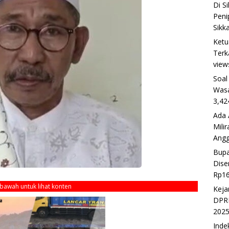
Di S
Peni
Sikk
Ketu
Terk
view
Soal
Wasa
3,42
Ada 
Mili
Ang
Bupa
Dise
Rp16
ebawah untuk lihat konten
Keja
DPRD
202
Inde